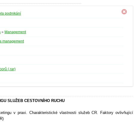
la podnikání
a
»
Management
 a management
orů (.rar)
INGU SLUŽEB CESTOVNÍHO RUCHU
tingu v praxi. Charakteristické vlastnosti služeb CR. Faktory ovlivňující
R)