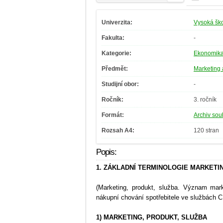
Univerzita:
Vysoká ško
Fakulta:
-
Kategorie:
Ekonomik
Předmět:
Marketing
Studijní obor:
-
Ročník:
3. ročník
Formát:
Archiv soub
Rozsah A4:
120 stran
Popis:
1. ZÁKLADNÍ TERMINOLOGIE MARKET
(Marketing, produkt, služba. Význam marke
nákupní chování spotřebitele ve službách C
1) MARKETING, PRODUKT, SLUŽBA