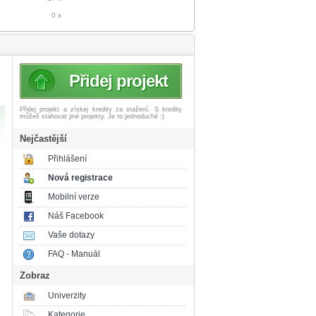
0 x
Přidej projekt
Přidej projekt a získej
kredity za stažení. S kredity
můžeš stahovat jiné projekty. Je to jednoduché :)
Nejčastější
Přihlášení
Nová registrace
Mobilní verze
Náš Facebook
Vaše dotazy
FAQ - Manuál
Zobraz
Univerzity
Kategorie