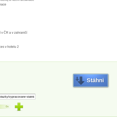
inace
í v ČR a v zahraničí
es v hotelu 2
Stáhni
0x