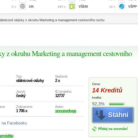
UK
VŠEM
VŠPP
0 x
485 x
18 x
átnicové otázky z okruhu Marketing a management cestovního ruchu
zky z okruhu Marketing a management cestovního
Typ
Stažené
státnicové otázky
2 x
Cena:
14 Kreditů
Jazyk
ID projektu
český
12737
kvalita:
92,3%
rava
Zobrazeno
Autor:
1 706 x
snoopydogg
Stáhni
j na Facebooku
Přidej na srovnání
 projektu