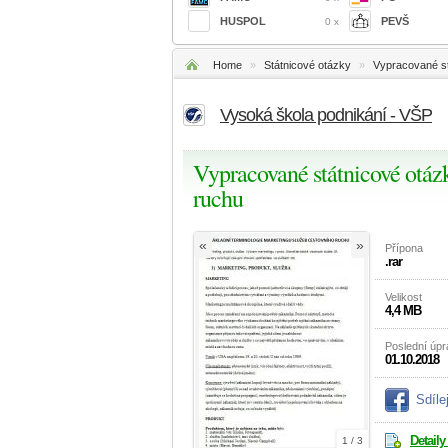
HUSPOL
PEVŠ
0 x
Home
»
Státnicové otázky
»
Vypracované st
Vysoká škola podnikání - VŠP
Vypracované státnicové otá
ruchu
«
»
Přípona
.rar
Velikost
4,4 MB
Poslední úp
01.10.2018
Sdíle
Detaily
1 / 3