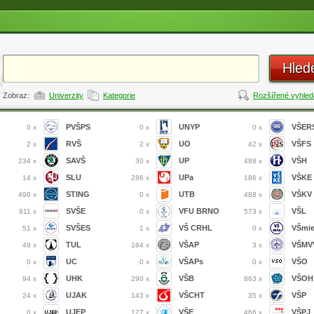
Hled
Zobraz:
Univerzity
Kategorie
Rozšířené vyhled
PVŠPS
UNYP
VŠER
0 x
0 x
0 x
RVŠ
UO
VŠFS
2 x
2 x
42 x
SAVŠ
UP
VŠH
234 x
30 x
488 x
SLU
UPa
VŠKE
14 x
286 x
186 x
STING
UTB
VŠKV
496 x
0 x
488 x
SVŠE
VFU BRNO
VŠL
811 x
0 x
573 x
SVŠES
VŠ CRHL
VŠmi
51 x
1 x
0 x
TUL
VŠAP
VŠMVV
49 x
164 x
3 x
UC
VŠAPs
VŠO
0 x
0 x
0 x
UHK
VŠB
VŠOH
94 x
290 x
863 x
UJAK
VŠCHT
VŠP
24 x
143 x
35 x
UJEP
VŠE
VŠPJ
0 x
127 x
466 x