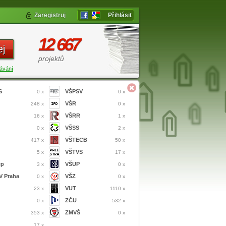
Zaregistruj
Přihlásit
12 667
ej
projektů
ávání
S
VŠPSV
0 x
0 x
VŠR
248 x
0 x
VŠRR
16 x
1 x
VŠSS
0 x
2 x
VŠTECB
417 x
50 x
VŠTVS
5 x
17 x
ep
VŠUP
3 x
0 x
 Praha
VŠZ
0 x
0 x
VUT
23 x
1110 x
ZČU
0 x
532 x
ZMVŠ
353 x
0 x
17 x