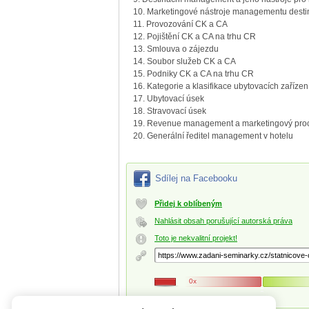
10. Marketingové nástroje managementu dest
11. Provozování CK a CA
12. Pojištění CK a CA na trhu CR
13. Smlouva o zájezdu
14. Soubor služeb CK a CA
15. Podniky CK a CA na trhu CR
16. Kategorie a klasifikace ubytovacích zařízen
17. Ubytovací úsek
18. Stravovací úsek
19. Revenue management a marketingový proc
20. Generální ředitel management v hotelu
Sdílej na Facebooku
Přidej k oblíbeným
Nahlásit obsah porušující autorská práva
Toto je nekvalitní projekt!
0x