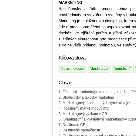
MARKETING
Společenský a řídící proces, jehož pomo
prostřednictvím vytváření a výměny výrobk
Marketing je multižánrová disciplína, která 
Jde o proces zaměřený na uspokojování po
dochází ke zjištění potřeb a přání zákazn
zjištěných skutečností tyto organizace přij
s co největší přidanou hodnotou, ve správn
Klíčová slova:
terminologie
destinace
pojištění
Obsah:
1. Základní terminologie marketingu služeb CR
2. Strategický a taktický marketing
3. Marketingový mix hmotných výrobků a jeho 
4. Rozšířený marketingový mix
5. Marketingový výzkum v CR
6. Kvantitativní a kvalitativní marketingový výz
7. Destinace CR
8. Destinační společnosti
9. Destinační management a jeho nástroje pro r