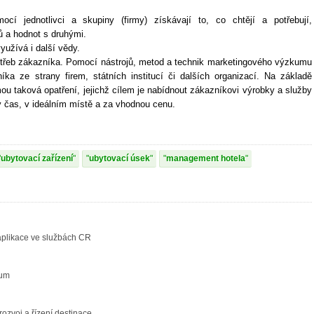
cí jednotlivci a skupiny (firmy) získávají to, co chtějí a potřebují,
ů a hodnot s druhými.
využívá i další vědy.
třeb zákazníka. Pomocí nástrojů, metod a technik marketingového výzkumu
íka ze strany firem, státních institucí či dalších organizací. Na základě
mou taková opatření, jejichž cílem je nabídnout zákazníkovi výrobky a služby
ý čas, v ideálním místě a za vhodnou cenu.
ubytovací zařízení
ubytovací úsek
management hotela
aplikace ve službách CR
kum
ozvoj a řízení destinace