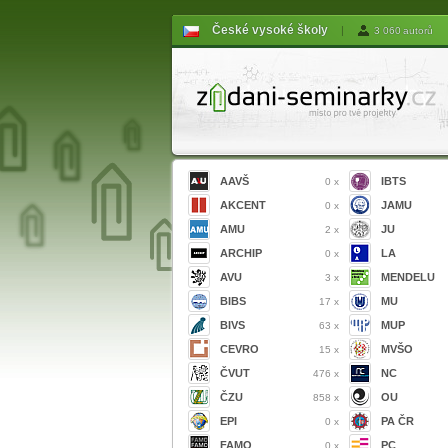
České vysoké školy
|
3 060 autorů
AAVŠ
IBTS
0 x
AKCENT
JAMU
0 x
AMU
JU
2 x
ARCHIP
LA
0 x
AVU
MENDELU
3 x
BIBS
MU
17 x
BIVS
MUP
63 x
CEVRO
MVŠO
15 x
ČVUT
NC
476 x
ČZU
OU
858 x
EPI
PA ČR
0 x
FAMO
PC
0 x