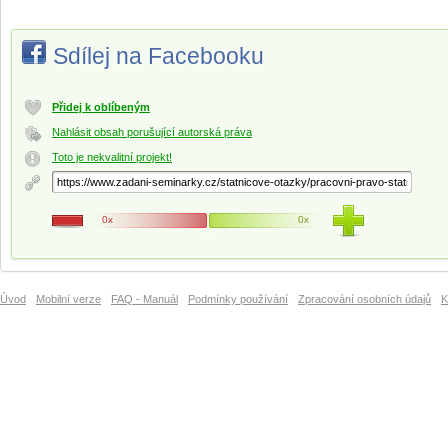
Sdílej na Facebooku
Přidej k oblíbeným
Nahlásit obsah porušující autorská práva
Toto je nekvalitní projekt!
0x
0x
Úvod
Mobilní verze
FAQ - Manuál
Podmínky používání
Zpracování osobních údajů
K