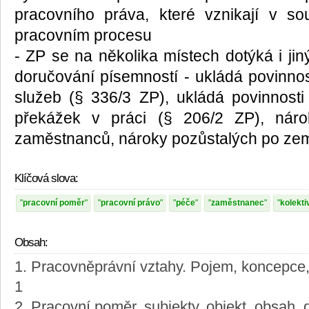
pracovního práva, které vznikají v souv
pracovním procesu
- ZP se na několika místech dotýká i jin
doručování písemností - ukládá povinnos
služeb (§ 336/3 ZP), ukládá povinnost
překážek v práci (§ 206/2 ZP), nár
zaměstnanců, nároky pozůstalých po z
Klíčová slova:
pracovní poměr
pracovní právo
péče
zaměstnanec
kolekti
Obsah:
1. Pracovněprávní vztahy. Pojem, koncepce
1
2. Pracovní poměr, subjekty, objekt, obsah,