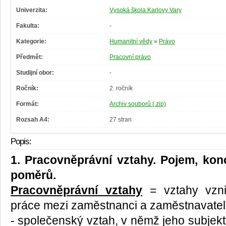
Univerzita:
Vysoká škola Karlovy Vary
Fakulta:
-
Kategorie:
Humanitní vědy
»
Právo
Předmět:
Pracovní právo
Studijní obor:
-
Ročník:
2. ročník
Formát:
Archiv souborů (.zip)
Rozsah A4:
27 stran
Popis:
1. Pracovněprávní vztahy. Pojem, ko
poměrů.
Pracovněprávní vztahy
= vztahy vznik
práce mezi zaměstnanci a zaměstnavatel
- společenský vztah, v němž jeho subjekty