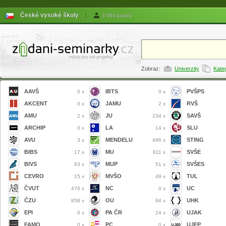
České vysoké školy
|
3 060 autorů
Zobraz:
Univerzity
Kate
AAVŠ
IBTS
PVŠPS
0 x
0 x
AKCENT
JAMU
RVŠ
0 x
2 x
AMU
JU
SAVŠ
2 x
234 x
ARCHIP
LA
SLU
0 x
14 x
AVU
MENDELU
STING
3 x
496 x
BIBS
MU
SVŠE
17 x
811 x
BIVS
MUP
SVŠES
63 x
51 x
CEVRO
MVŠO
TUL
15 x
49 x
ČVUT
NC
UC
476 x
0 x
ČZU
OU
UHK
858 x
94 x
EPI
PA ČR
UJAK
0 x
24 x
FAMO
PC
UJEP
0 x
0 x