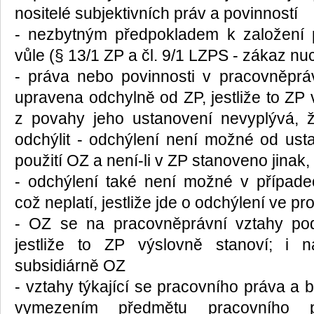
nositelé subjektivních práv a povinností
- nezbytným předpokladem k založení p
vůle (§ 13/1 ZP a čl. 9/1 LZPS - zákaz nu
- práva nebo povinnosti v pracovněprá
upravena odchylně od ZP, jestliže to ZP
z povahy jeho ustanovení nevyplývá,
odchýlit - odchýlení není možné od usta
použití OZ a není-li v ZP stanoveno jinak
- odchýlení také není možné v případec
což neplatí, jestliže jde o odchýlení ve
- OZ se na pracovněprávní vztahy pod
jestliže to ZP výslovně stanoví; i 
subsidiárně OZ
- vztahy týkající se pracovního práva a 
vymezením předmětu pracovního p