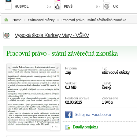
HUSPOL
PEVŠ
UK
0 x
0 x
Home
»
Státnicové otázky
»
Pracovní právo - státní závěrečná zkouška
Vysoká škola Karlovy Vary - VŠKV
Pracovní právo - státní závěrečná zkouška
«
»
Přípona
Typ
.zip
státnicové otázky
Velikost
Jazyk
0,3 MB
český
Poslední úprava
Zobrazeno
02.03.2015
1 945 x
Sdílej na Facebooku
Detaily projektu
1 / 3