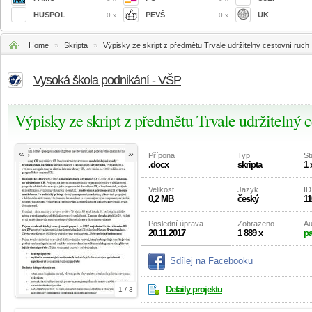
HUSPOL
PEVŠ
UK
0 x
0 x
Home
»
Skripta
»
Výpisky ze skript z předmětu Trvale udržitelný cestovní ruch
Vysoká škola podnikání - VŠP
Výpisky ze skript z předmětu Trvale udržitelný c
«
»
Přípona
Typ
St
.docx
skripta
1 
Velikost
Jazyk
ID
0,2 MB
český
11
Poslední úprava
Zobrazeno
Au
20.11.2017
1 889 x
p
Sdílej na Facebooku
Detaily projektu
1 / 3