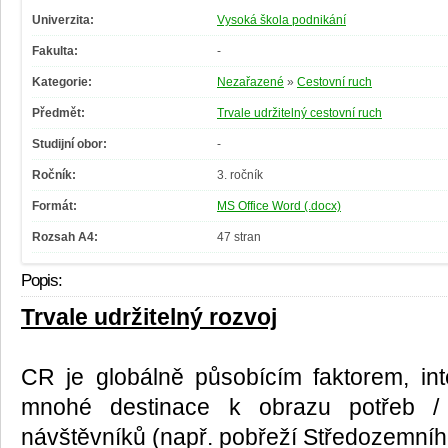
Univerzita:
Vysoká škola podnikání
Fakulta:
-
Kategorie:
Nezařazené
»
Cestovní ruch
Předmět:
Trvale udržitelný cestovní ruch
Studijní obor:
-
Ročník:
3. ročník
Formát:
MS Office Word (.docx)
Rozsah A4:
47 stran
Popis:
Trvale udržitelný rozvoj
CR je globálně působícím faktorem, in
mnohé destinace k obrazu potřeb / 
návštěvníků (např. pobřeží Středozemníh