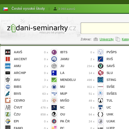
České vysoké školy
|
3 060 autorů
Zobraz:
Univerzity
Kate
AAVŠ
IBTS
PVŠPS
0 x
0 x
AKCENT
JAMU
RVŠ
0 x
2 x
AMU
JU
SAVŠ
2 x
234 x
ARCHIP
LA
SLU
0 x
14 x
AVU
MENDELU
STING
3 x
496 x
BIBS
MU
SVŠE
17 x
811 x
BIVS
MUP
SVŠES
63 x
51 x
CEVRO
MVŠO
TUL
15 x
49 x
ČVUT
NC
UC
476 x
0 x
ČZU
OU
UHK
858 x
94 x
EPI
PA ČR
UJAK
0 x
24 x
FAMO
PC
UJEP
0 x
0 x