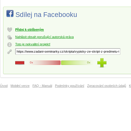
Sdílej na Facebooku
Přidej k oblíbeným
Nahlásit obsah porušující autorská práva
Toto je nekvalitní projekt!
0x
0x
Úvod
Mobilní verze
FAQ - Manuál
Podmínky používání
Zpracování osobních údajů
K