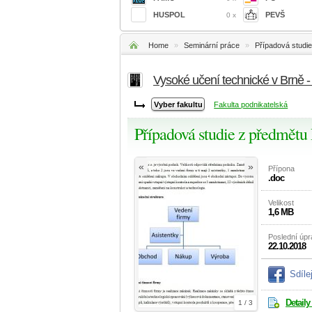
HUSPOL
PEVŠ
0 x
Home
»
Seminární práce
»
Případová studi
Vysoké učení technické v Brně 
Fakulta podnikatelská
Případová studie z předmětu
«
»
Přípona
.doc
Velikost
1,6 MB
Poslední úp
22.10.2018
Sdíle
Detaily
1 / 3