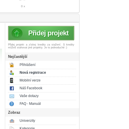
0 x
Přidej projekt
Přidej projekt a získej
kredity za stažení. S kredity
můžeš stahovat jiné projekty. Je to jednoduché :)
Nejčastější
Přihlášení
Nová registrace
Mobilní verze
Náš Facebook
Vaše dotazy
FAQ - Manuál
Zobraz
Univerzity
Kategorie