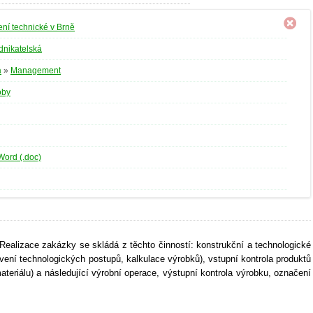
ní technické v Brně
dnikatelská
a
»
Management
oby
Word (.doc)
. Realizace zakázky se skládá z těchto činností: konstrukční a technologické
ení technologických postupů, kalkulace výrobků), vstupní kontrola produktů
ateriálu) a následující výrobní operace, výstupní kontrola výrobku, označení