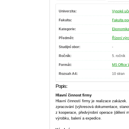
Univerzita:
Vysoké uče
Fakulta:
Fakulta po
Kategorie:
Ekonomik
Předmět:
Řízení výr
Studijní obor:
-
Ročník:
5. ročník
Formát:
MS Office 
Rozsah A4:
10 stran
Popis:
Hlavní činnost firmy
Hlavní činností firmy je realizace zakázek
zpracování (výkresová dokumentace, stanov
z kooperace, předvýrobní operace (dělení m
výrobku, balení a expedice.