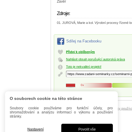
Závěr
Zdroje:
JUROVÁ, Marie a kol. Výrobní procesy řízené log
Sdílej na Facebooku
Přidej k oblíbeným
Nahlásit obsah porušující autorská práva
Toto je nekvalitní projekt!
0x
O souborech cookie na této stránce
Soubory cookie používáme pro funkční účely, pro
Úvod
Mobilní verze
FAQ - Manuál
Podmínky použív
shromažďování a analýzu informací o výkonu a používání
stránky.
Nastavení
Povolit vše