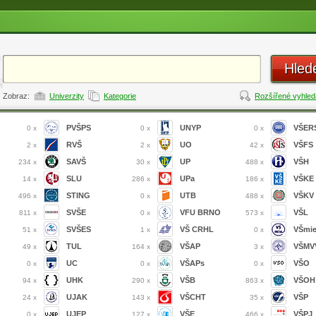
Hled
Zobraz:
Univerzity
Kategorie
Rozšířené vyhled
PVŠPS
UNYP
VŠER
0 x
0 x
0 x
RVŠ
UO
VŠFS
2 x
2 x
42 x
SAVŠ
UP
VŠH
234 x
30 x
488 x
SLU
UPa
VŠKE
14 x
286 x
186 x
STING
UTB
VŠKV
496 x
0 x
488 x
SVŠE
VFU BRNO
VŠL
811 x
0 x
573 x
SVŠES
VŠ CRHL
VŠmi
51 x
1 x
0 x
TUL
VŠAP
VŠMVV
49 x
164 x
3 x
UC
VŠAPs
VŠO
0 x
0 x
0 x
UHK
VŠB
VŠOH
94 x
290 x
863 x
UJAK
VŠCHT
VŠP
24 x
143 x
35 x
UJEP
VŠE
VŠPJ
0 x
127 x
466 x