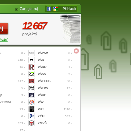
Zaregistruj
Přihlásit
12 667
ej
projektů
ávání
S
VŠPSV
0 x
0 x
VŠR
248 x
0 x
VŠRR
16 x
1 x
VŠSS
0 x
2 x
VŠTECB
417 x
50 x
VŠTVS
5 x
17 x
ep
VŠUP
3 x
0 x
 Praha
VŠZ
0 x
0 x
VUT
23 x
1110 x
ZČU
0 x
532 x
ZMVŠ
353 x
0 x
17 x