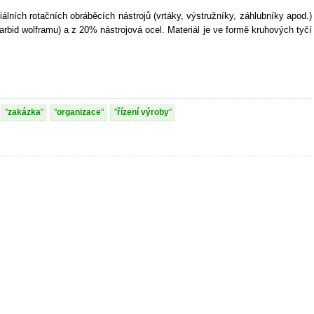
ních rotačních obráběcích nástrojů (vrtáky, výstružníky, záhlubníky apod.)
arbid wolframu) a z 20% nástrojová ocel. Materiál je ve formě kruhových tyčí
zakázka
organizace
řízení výroby