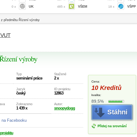
UK
VŠEM
VŠPP
0 x
485 x
18 x
e z předmětu Řízení výroby
- VUT
 Řízení výroby
Typ
Stažené
seminární práce
2 x
Cena:
10 Kreditů
Jazyk
ID projektu
český
12863
kvalita:
89,5%
rava
Zobrazeno
Autor:
1 439 x
snoopydogg
Stáhni
j na Facebooku
Přidej na srovnání
 projektu