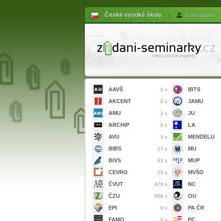
České vysoké školy
|
3 060 autorů
AAVŠ
IBTS
0 x
AKCENT
JAMU
0 x
AMU
JU
2 x
ARCHIP
LA
0 x
AVU
MENDELU
3 x
BIBS
MU
17 x
BIVS
MUP
63 x
CEVRO
MVŠO
15 x
ČVUT
NC
476 x
ČZU
OU
858 x
EPI
PA ČR
0 x
FAMO
PC
0 x