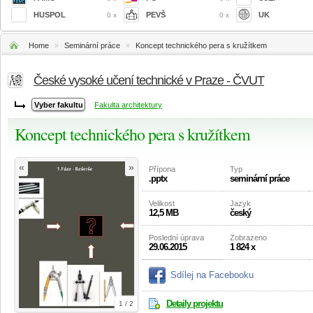
HUSPOL
PEVŠ
UK
0 x
0 x
Home
»
Seminární práce
»
Koncept technického pera s kružítkem
České vysoké učení technické v Praze - ČVUT
Fakulta architektury
Koncept technického pera s kružítkem
«
»
Přípona
Typ
.pptx
seminární práce
Velikost
Jazyk
12,5 MB
český
Poslední úprava
Zobrazeno
29.06.2015
1 824 x
Sdílej na Facebooku
Detaily projektu
1 / 2