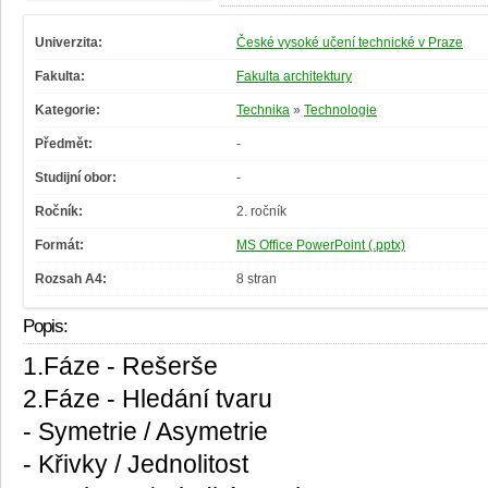
Univerzita:
České vysoké učení technické v Praze
Fakulta:
Fakulta architektury
Kategorie:
Technika
»
Technologie
Předmět:
-
Studijní obor:
-
Ročník:
2. ročník
Formát:
MS Office PowerPoint (.pptx)
Rozsah A4:
8 stran
Popis:
1.Fáze - Rešerše
2.Fáze - Hledání tvaru
- Symetrie / Asymetrie
- Křivky / Jednolitost