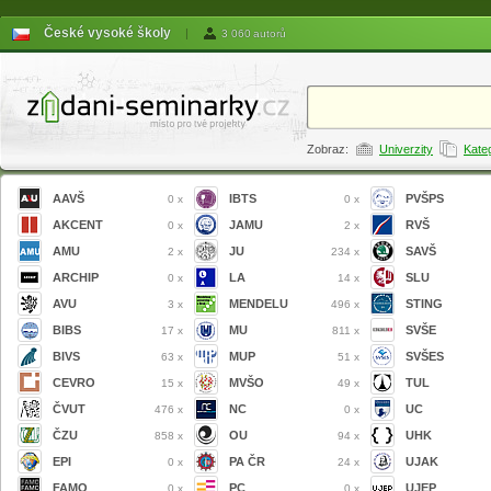
České vysoké školy
|
3 060 autorů
Zobraz:
Univerzity
Kate
AAVŠ
IBTS
PVŠPS
0 x
0 x
AKCENT
JAMU
RVŠ
0 x
2 x
AMU
JU
SAVŠ
2 x
234 x
ARCHIP
LA
SLU
0 x
14 x
AVU
MENDELU
STING
3 x
496 x
BIBS
MU
SVŠE
17 x
811 x
BIVS
MUP
SVŠES
63 x
51 x
CEVRO
MVŠO
TUL
15 x
49 x
ČVUT
NC
UC
476 x
0 x
ČZU
OU
UHK
858 x
94 x
EPI
PA ČR
UJAK
0 x
24 x
FAMO
PC
UJEP
0 x
0 x