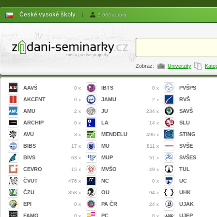
České vysoké školy
|
3 060 autorů
Zobraz:
Univerzity
Kate
AAVŠ
IBTS
PVŠPS
0 x
0 x
AKCENT
JAMU
RVŠ
0 x
2 x
AMU
JU
SAVŠ
2 x
234 x
ARCHIP
LA
SLU
0 x
14 x
AVU
MENDELU
STING
3 x
496 x
BIBS
MU
SVŠE
17 x
811 x
BIVS
MUP
SVŠES
63 x
51 x
CEVRO
MVŠO
TUL
15 x
49 x
ČVUT
NC
UC
476 x
0 x
ČZU
OU
UHK
858 x
94 x
EPI
PA ČR
UJAK
0 x
24 x
FAMO
PC
UJEP
0 x
0 x