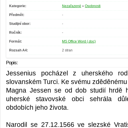
Kategorie:
Nezařazené
»
Osobnosti
Předmět:
-
Studijní obor:
-
Ročník:
-
Formát:
MS Office Word (.doc)
Rozsah A4:
2 stran
Popis:
Jessenius pocházel z uherského rod
slovanském Turci. Ke svému zděděnému 
Magna Jessen se od dob studií hrdě hl
uherské stavovské obci sehrála důle
obdobích jeho života.
Narodil se 27.12.1566 ve slezské Vrati