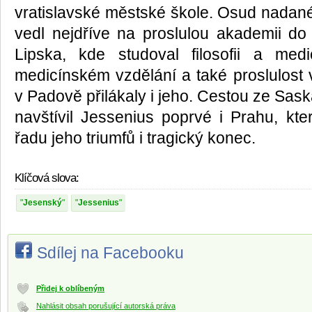
vratislavské městské škole. Osud nadan
vedl nejdříve na proslulou akademii do
Lipska, kde studoval filosofii a me
medicínském vzdělání a také proslulost 
v Padově přilákaly i jeho. Cestou ze Saska
navštívil Jessenius poprvé i Prahu, kt
řadu jeho triumfů i tragický konec.
Klíčová slova:
Jesenský
Jessenius
Sdílej na Facebooku
Přidej k oblíbeným
Nahlásit obsah porušující autorská práva