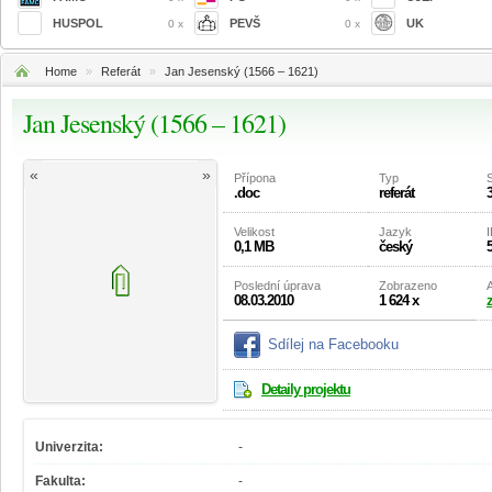
HUSPOL
PEVŠ
UK
0 x
0 x
Home
»
Referát
»
Jan Jesenský (1566 – 1621)
Jan Jesenský (1566 – 1621)
«
»
Přípona
Typ
.doc
referát
Velikost
Jazyk
I
0,1 MB
český
Poslední úprava
Zobrazeno
A
08.03.2010
1 624 x
Sdílej na Facebooku
Detaily projektu
Univerzita:
-
Fakulta:
-