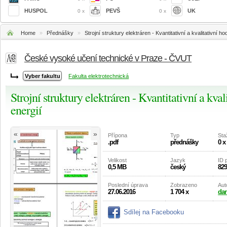
HUSPOL
PEVŠ
UK
0 x
0 x
Home
»
Přednášky
»
Strojní struktury elektráren - Kvantitativní a kvalitativní 
České vysoké učení technické v Praze - ČVUT
Fakulta elektrotechnická
Strojní struktury elektráren - Kvantitativní a kva
energií
«
»
Přípona
Typ
Sta
.pdf
přednášky
0 x
Velikost
Jazyk
ID 
0,5 MB
český
829
Poslední úprava
Zobrazeno
Aut
27.06.2016
1 704 x
dan
Sdílej na Facebooku