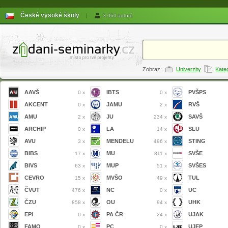
České vysoké školy
|
3 060 autorů
Zobraz:
Univerzity
Kate
AAVŠ
IBTS
PVŠPS
0 x
0 x
AKCENT
JAMU
RVŠ
0 x
2 x
AMU
JU
SAVŠ
2 x
234 x
ARCHIP
LA
SLU
0 x
14 x
AVU
MENDELU
STING
3 x
496 x
BIBS
MU
SVŠE
17 x
811 x
BIVS
MUP
SVŠES
63 x
51 x
CEVRO
MVŠO
TUL
15 x
49 x
ČVUT
NC
UC
476 x
0 x
ČZU
OU
UHK
858 x
94 x
EPI
PA ČR
UJAK
0 x
24 x
FAMO
PC
UJEP
0 x
0 x