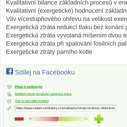
Kvalitativní bilance základních procesů v en
Kvalitativní (exergetické) hodnocení základ
Vliv vícestupňového ohřevu na velikost exerg
Exergetická ztráta redukcí tlaku bez konání p
Exergetická ztráta vyvolaná míšením dvou t
Exergetická ztráta při spalování fosilních pal
Exergetické ztráty parního kotle
Sdílej na Facebooku
Přidej k oblíbeným
Nahlásit obsah porušující autorská práva
Toto je nekvalitní projekt!
0x
0x