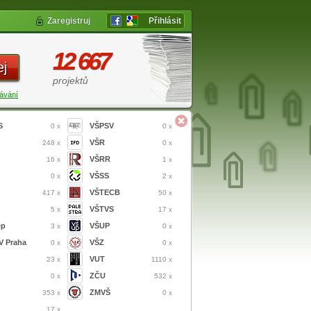
Zaregistruj
Přihlásit
12 667
ej
projektů
ávání
S
VŠPSV
0 x
0 x
VŠR
248 x
0 x
VŠRR
16 x
1 x
VŠSS
0 x
2 x
VŠTECB
417 x
50 x
VŠTVS
5 x
17 x
ep
VŠUP
3 x
0 x
 Praha
VŠZ
0 x
0 x
VUT
23 x
1110 x
ZČU
0 x
532 x
ZMVŠ
353 x
0 x
17 x