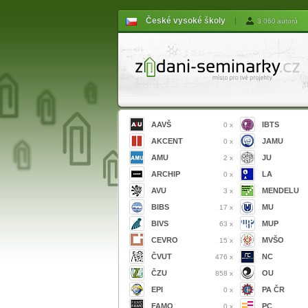
České vysoké školy
|
3 060 autorů
AAVŠ
IBTS
0 x
AKCENT
JAMU
0 x
AMU
JU
2 x
ARCHIP
LA
0 x
AVU
MENDELU
3 x
BIBS
MU
17 x
BIVS
MUP
63 x
CEVRO
MVŠO
15 x
ČVUT
NC
476 x
ČZU
OU
858 x
EPI
PA ČR
0 x
FAMO
PC
0 x