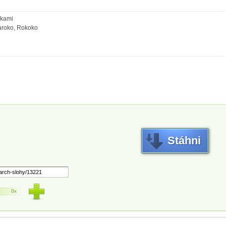
zkami
Baroko, Rokoko
Stáhni
0x