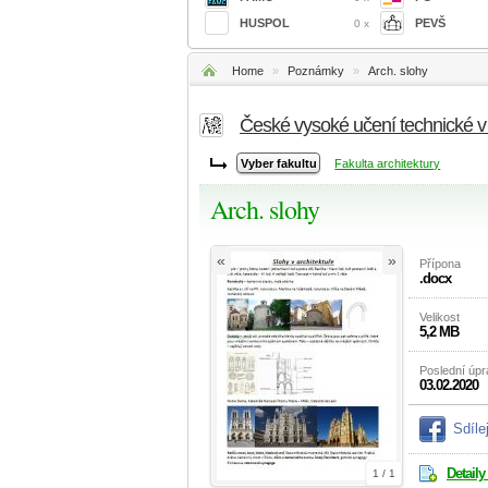
HUSPOL
PEVŠ
0 x
Home
»
Poznámky
»
Arch. slohy
České vysoké učení technické 
Fakulta architektury
Arch. slohy
«
»
Přípona
.docx
Velikost
5,2 MB
Poslední úp
03.02.2020
Sdíle
Detaily
1 / 1