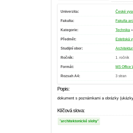
Univerzita:
České vyso
Fakulta:
Fakulta arc
Kategorie:
Technika
Předmět:
Estetiská 
Studijní obor:
Architektur
Ročník:
1. ročník
Formát:
MS Office 
Rozsah A4:
3 stran
Popis:
dokument s poznámkami a obrázky (ukázky)
Klíčová slova:
architektonické slohy