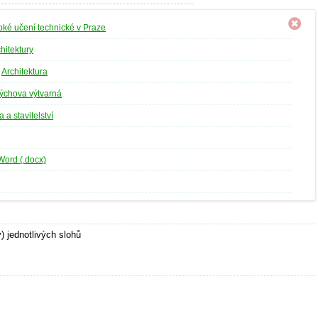
ké učení technické v Praze
hitektury
»
Architektura
výchova výtvarná
a a stavitelství
Word (.docx)
 jednotlivých slohů