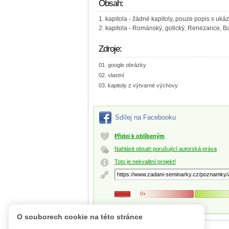
Obsah:
1. kapitola - žádné kapitoly, pouze popis s uká
2. kapitola - Románský, gotický, Renezance, 
Zdroje:
google obrázky
vlastní
kapitoly z výtvarné výchovy
Sdílej na Facebooku
Přidej k oblíbeným
Nahlásit obsah porušující autorská práva
Toto je nekvalitní projekt!
0x
O souborech cookie na této stránce