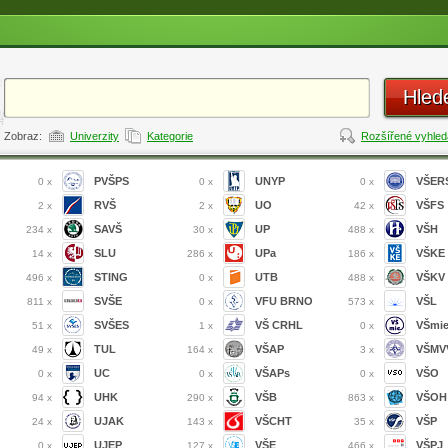
Hled
Zobraz:
Univerzity
Kategorie
Rozšířené vyhled
PVŠPS
UNYP
VŠER
0 x
0 x
0 x
RVŠ
UO
VŠFS
2 x
2 x
42 x
SAVŠ
UP
VŠH
234 x
30 x
488 x
SLU
UPa
VŠKE
14 x
286 x
186 x
STING
UTB
VŠKV
496 x
0 x
488 x
SVŠE
VFU BRNO
VŠL
811 x
0 x
573 x
SVŠES
VŠ CRHL
VŠmi
51 x
1 x
0 x
TUL
VŠAP
VŠMVV
49 x
164 x
3 x
UC
VŠAPs
VŠO
0 x
0 x
0 x
UHK
VŠB
VŠOH
94 x
290 x
863 x
UJAK
VŠCHT
VŠP
24 x
143 x
35 x
UJEP
VŠE
VŠPJ
0 x
127 x
466 x