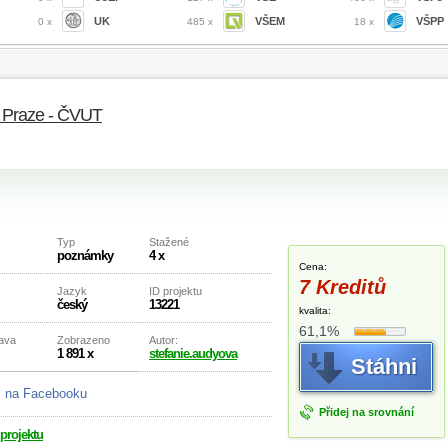
UK
VŠEM
VŠPP
0 x
485 x
18 x
v Praze - ČVUT
Typ
Stažené
poznámky
4 x
Cena:
7 Kreditů
Jazyk
ID projektu
český
13221
kvalita:
61,1%
rava
Zobrazeno
Autor:
1 891 x
stefanie.audyova
Stáhni
j na Facebooku
Přidej na srovnání
 projektu