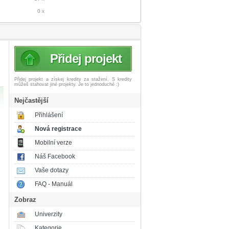
0 x
Přidej projekt
Přidej projekt a získej
kredity za stažení. S kredity
můžeš stahovat jiné projekty. Je to jednoduché :)
Nejčastější
Přihlášení
Nová registrace
Mobilní verze
Náš Facebook
Vaše dotazy
FAQ - Manuál
Zobraz
Univerzity
Kategorie