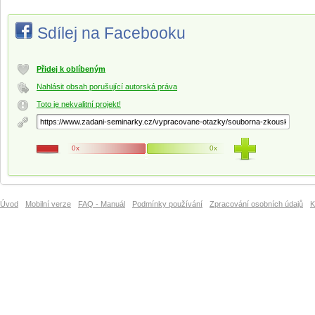
Sdílej na Facebooku
Přidej k oblíbeným
Nahlásit obsah porušující autorská práva
Toto je nekvalitní projekt!
0x
0x
Úvod
Mobilní verze
FAQ - Manuál
Podmínky používání
Zpracování osobních údajů
K