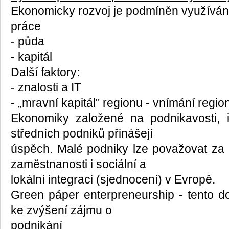
Ekonomicky rozvoj je podmíněn využívání
práce
- půda
- kapitál
Další faktory:
- znalosti a IT
- „mravní kapitál" regionu - vnímání regio
Ekonomiky založené na podnikavosti, i
středních podniků přinášejí
úspěch. Malé podniky lze považovat za h
zaměstnanosti i sociální a
lokální integraci (sjednocení) v Evropě.
Green páper enterpreneurship - tento d
ke zvýšení zájmu o
podnikání