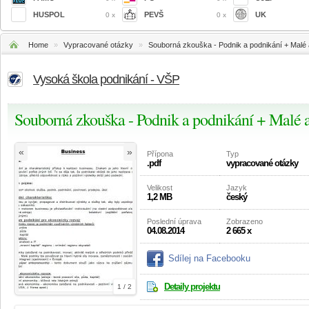
HUSPOL
PEVŠ
UK
0 x
0 x
Home
»
Vypracované otázky
»
Souborná zkouška - Podnik a podnikání + Malé 
Vysoká škola podnikání - VŠP
Souborná zkouška - Podnik a podnikání + Malé a
«
»
Přípona
Typ
.pdf
vypracované otázky
Velikost
Jazyk
1,2 MB
český
Poslední úprava
Zobrazeno
04.08.2014
2 665 x
Sdílej na Facebooku
Detaily projektu
1 / 2