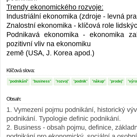
Trendy ekonomického rozvoje:
Industriální ekonomika (zdroje - levná prac
Znalostní ekonomika - klíčová role lidský
Podnikavá ekonomika - ekonomika zal
pozitivní vliv na ekonomiku
země (USA, J. Korea apod.)
Klíčová slova:
podnikání
business
rozvoj
podnik
nákup
prodej
výr
Obsah:
1. Vymezení pojmu podnikání, historický vývo
podnikání. Typologie definic podnikání.
2. Business - obsah pojmu, definice, základ
podnikání pro ekonomický, sociální a osobní