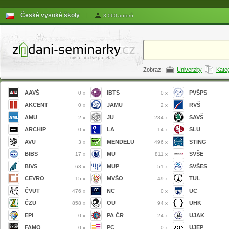
České vysoké školy
|
3 060 autorů
Zobraz:
Univerzity
Kate
AAVŠ
IBTS
PVŠPS
0 x
0 x
AKCENT
JAMU
RVŠ
0 x
2 x
AMU
JU
SAVŠ
2 x
234 x
ARCHIP
LA
SLU
0 x
14 x
AVU
MENDELU
STING
3 x
496 x
BIBS
MU
SVŠE
17 x
811 x
BIVS
MUP
SVŠES
63 x
51 x
CEVRO
MVŠO
TUL
15 x
49 x
ČVUT
NC
UC
476 x
0 x
ČZU
OU
UHK
858 x
94 x
EPI
PA ČR
UJAK
0 x
24 x
FAMO
PC
UJEP
0 x
0 x