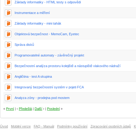
Základy informatiky - HTML testy s odpovědi
Instrumentace a měření
Základy informatiky - mini tahák
Objektová bezpečnost - MemoCam, Eyetec
Správa disků
Programovatelné automaty - závěrečný projekt
Bezpečnostní analýza prostoru kolejiště a nástupiště vlakového nádraží
Angličtina - test A skupina
Integrovaný bezpečnostní systém v pojeti FCA
Analyza zóny - prodejna pod mostem
«
První
| ‹
Předešlá
|
Další
› |
Poslední
»
Úvod
Mobilní verze
FAQ - Manuál
Podmínky používání
Zpracování osobních údajů
K