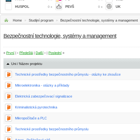
HUSPOL
PEVŠ
UK
0 x
0 x
Home
»
Studijní program
»
Bezpečnostní technologie, systémy a management
Bezpečnostní technologie, systémy a management
«
První
| ‹
Předešlá
|
Další
› |
Poslední
»
Uni / Název projektu
Technické prostředky bezpečnostního průmyslu - otázky ke zkoušce
Mikroelektronika - otázky a příklady
Elektrická zabezpečovací signalizace
Kriminalistická pyrotechnika
Mikropočítače a PLC
Technické prostředky bezpečnostního průmyslu