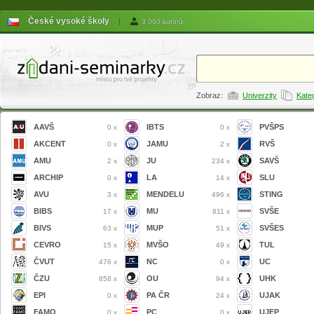
České vysoké školy
|
3 060 autorů
Zobraz:
Univerzity
Kate
AAVŠ
IBTS
PVŠPS
0 x
0 x
AKCENT
JAMU
RVŠ
0 x
2 x
AMU
JU
SAVŠ
2 x
234 x
ARCHIP
LA
SLU
0 x
14 x
AVU
MENDELU
STING
3 x
496 x
BIBS
MU
SVŠE
17 x
811 x
BIVS
MUP
SVŠES
63 x
51 x
CEVRO
MVŠO
TUL
15 x
49 x
ČVUT
NC
UC
476 x
0 x
ČZU
OU
UHK
858 x
94 x
EPI
PA ČR
UJAK
0 x
24 x
FAMO
PC
UJEP
0 x
0 x