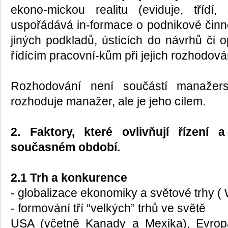
ekono-mickou realitu (eviduje, třídí,
uspořádává in-formace o podnikové činno
jiných podkladů, ústících do návrhů či o
řídícím pracovní-kům při jejich rozhodován
Rozhodování není součástí manažersk
rozhoduje manažer, ale je jeho cílem.
2. Faktory, které ovlivňují řízení
současném období.
2.1 Trh a konkurence
- globalizace ekonomiky a světové trhy 
- formování tří “velkých” trhů ve světě
USA (včetně Kanady a Mexika), Evro