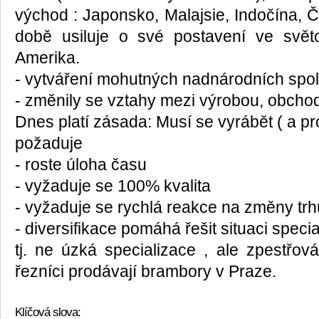
východ : Japonsko, Malajsie, Indočína, 
době usiluje o své postavení ve svě
Amerika.
- vytváření mohutných nadnárodních spol
- změnily se vztahy mezi výrobou, obch
Dnes platí zásada: Musí se vyrábět ( a pro
požaduje
- roste úloha času
- vyžaduje se 100% kvalita
- vyžaduje se rychlá reakce na změny trh
- diversifikace pomáhá řešit situaci speci
tj. ne úzká specializace , ale zpestřov
řezníci prodávají brambory v Praze.
Klíčová slova: