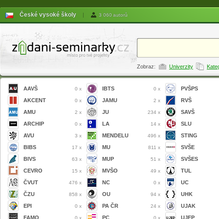
České vysoké školy
|
3 060 autorů
Zobraz:
Univerzity
Kate
AAVŠ
IBTS
PVŠPS
0 x
0 x
AKCENT
JAMU
RVŠ
0 x
2 x
AMU
JU
SAVŠ
2 x
234 x
ARCHIP
LA
SLU
0 x
14 x
AVU
MENDELU
STING
3 x
496 x
BIBS
MU
SVŠE
17 x
811 x
BIVS
MUP
SVŠES
63 x
51 x
CEVRO
MVŠO
TUL
15 x
49 x
ČVUT
NC
UC
476 x
0 x
ČZU
OU
UHK
858 x
94 x
EPI
PA ČR
UJAK
0 x
24 x
FAMO
PC
UJEP
0 x
0 x