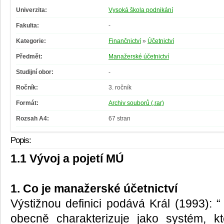
Univerzita:
Vysoká škola podnikání
Fakulta:
-
Kategorie:
Finančnictví
»
Účetnictví
Předmět:
Manažerské účetnictví
Studijní obor:
-
Ročník:
3. ročník
Formát:
Archiv souborů (.rar)
Rozsah A4:
67 stran
Popis:
1.1 Vývoj a pojetí MÚ
1. Co je manažerské účetnictví
Výstižnou definici podává Král (1993): 
obecně charakterizuje jako systém, 