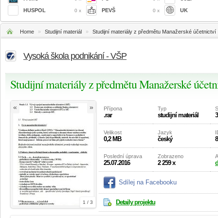
HUSPOL
PEVŠ
UK
0 x
0 x
Home
»
Studijní materiál
»
Studijní materiály z předmětu Manažerské účetnictví
Vysoká škola podnikání - VŠP
Studijní materiály z předmětu Manažerské účetn
«
»
Přípona
Typ
S
.rar
studijní materiál
3
Velikost
Jazyk
I
0,2 MB
český
8
Poslední úprava
Zobrazeno
A
25.07.2016
2 259 x
d
Sdílej na Facebooku
Detaily projektu
1 / 3