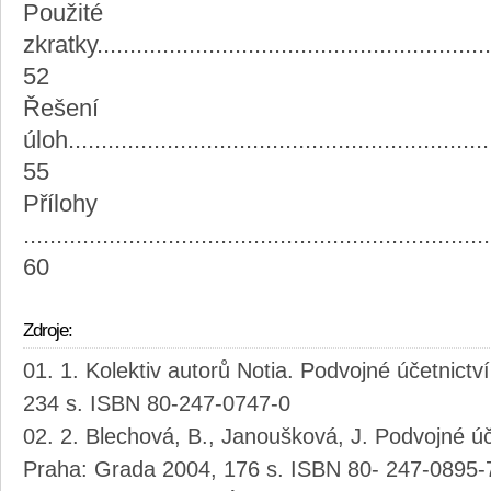
Použité
zkratky.............................................................
52
Řešení
úloh.................................................................
55
Přílohy
.......................................................................
60
Zdroje:
1. Kolektiv autorů Notia. Podvojné účetnict
234 s. ISBN 80-247-0747-0
2. Blechová, B., Janoušková, J. Podvojné úč
Praha: Grada 2004, 176 s. ISBN 80- 247-0895-