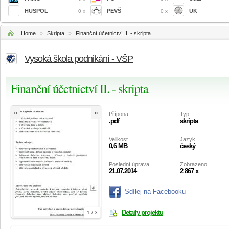
HUSPOL
PEVŠ
UK
0 x
0 x
Home
»
Skripta
»
Finanční účetnictví II. - skripta
Vysoká škola podnikání - VŠP
Finanční účetnictví II. - skripta
«
»
Přípona
Typ
.pdf
skripta
Velikost
Jazyk
0,6 MB
český
Poslední úprava
Zobrazeno
21.07.2014
2 867 x
Sdílej na Facebooku
Detaily projektu
1 / 3