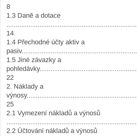
8
1.3 Daně a dotace
.......................................................................
14
1.4 Přechodné účty aktiv a
pasiv..............................................................
1.5 Jiné závazky a
pohledávky........................................................
22
2. Náklady a
výnosy..............................................................
25
2.1 Vymezení nákladů a výnosů
.....................................................................
2.2 Účtování nákladů a výnosů