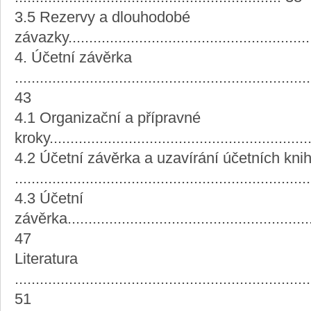
3.5 Rezervy a dlouhodobé
závazky..........................................................
4. Účetní závěrka
.......................................................................
43
4.1 Organizační a přípravné
kroky..............................................................
4.2 Účetní závěrka a uzavírání účetních kni
.....................................................................
4.3 Účetní
závěrka............................................................
47
Literatura
.......................................................................
51