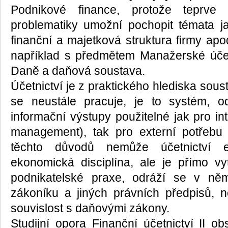
Podnikové finance, protože teprve 
problematiky umožní pochopit témata ja
finanční a majetková struktura firmy apo
například s předmětem Manažerské úče
Daně a daňová soustava.
Účetnictví je z praktického hlediska sous
se neustále pracuje, je to systém, 
informační výstupy použitelné jak pro inte
management), tak pro externí potřebu 
těchto důvodů nemůže účetnictví ex
ekonomická disciplína, ale je přímo v
podnikatelské praxe, odráží se v ně
zákoníku a jiných právních předpisů, 
souvislost s daňovými zákony.
Studijní opora Finanční účetnictví II obs