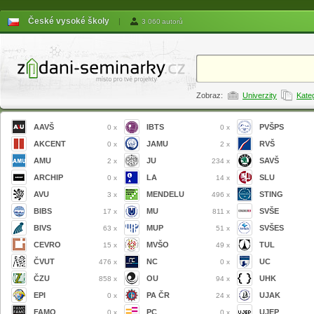
České vysoké školy
|
3 060 autorů
Zobraz:
Univerzity
Kate
AAVŠ
IBTS
PVŠPS
0 x
0 x
AKCENT
JAMU
RVŠ
0 x
2 x
AMU
JU
SAVŠ
2 x
234 x
ARCHIP
LA
SLU
0 x
14 x
AVU
MENDELU
STING
3 x
496 x
BIBS
MU
SVŠE
17 x
811 x
BIVS
MUP
SVŠES
63 x
51 x
CEVRO
MVŠO
TUL
15 x
49 x
ČVUT
NC
UC
476 x
0 x
ČZU
OU
UHK
858 x
94 x
EPI
PA ČR
UJAK
0 x
24 x
FAMO
PC
UJEP
0 x
0 x