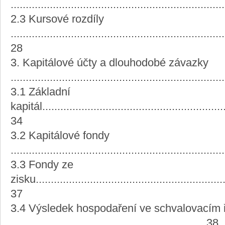
.....................................................................
2.3 Kursové rozdíly
.......................................................................
28
3. Kapitálové účty a dlouhodobé závazky
.....................................................................
3.1 Základní
kapitál..............................................................
34
3.2 Kapitálové fondy
.....................................................................
3.3 Fondy ze
zisku................................................................
37
3.4 Výsledek hospodaření ve schvalovacím 
................................................................ 38