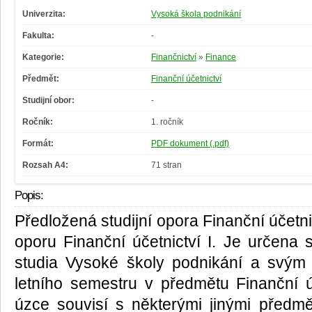
Univerzita:
Vysoká škola podnikání
Fakulta:
-
Kategorie:
Finančnictví
»
Finance
Předmět:
Finanční účetnictví
Studijní obor:
-
Ročník:
1. ročník
Formát:
PDF dokument (.pdf)
Rozsah A4:
71 stran
Popis:
Předložená studijní opora Finanční účetnic
oporu Finanční účetnictví I. Je určen
studia Vysoké školy podnikání a svý
letního semestru v předmětu Finanční úč
úzce souvisí s některými jinými předm