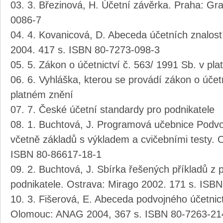
3. Březinová, H. Účetní závěrka. Praha: Gr
0086-7
4. Kovanicová, D. Abeceda účetních znalost
2004. 417 s. ISBN 80-7273-098-3
5. Zákon o účetnictví č. 563/ 1991 Sb. v pl
6. Vyhláška, kterou se provádí zákon o účetn
platném znění
7. České účetní standardy pro podnikatele
1. Buchtová, J. Programová učebnice Podvoj
včetně základů s výkladem a cvičebními testy. 
ISBN 80-86617-18-1
2. Buchtová, J. Sbírka řešených příkladů z 
podnikatele. Ostrava: Mirago 2002. 171 s. ISB
3. Fišerová, E. Abeceda podvojného účetnict
Olomouc: ANAG 2004, 367 s. ISBN 80-7263-21