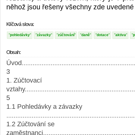
něhož jsou řešeny všechny zde uvedené 
Klíčová slova:
pohledávky
závazky
zúčtování
daně
dotace
aktiva
p
Obsah:
Úvod................................................................
3
1. Zúčtovací
vztahy..............................................................
5
1.1 Pohledávky a závazky
......................................................................
1.2 Zúčtování se
zaměstnanci......................................................