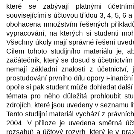
které se zabývají platnými účetní
souvisejícími s účtovou třídou 3, 4, 5, 6 
obohacena množstvím řešených příklad
vypracování, na kterých si studenti moh
Všechny úkoly mají správné řešení uvede
Cílem tohoto studijního materiálu je, 
začátečník, který se dosud s účetnictvím 
nemají základní znalosti z účetnictví
prostudování prvního dílu opory Finanční
opoře si pak student může dohledat další
témata pro něho důležitá prohloubit stud
zdrojích, které jsou uvedeny v seznamu lit
Tento studijní materiál vychází z právníc
2004. V příloze je uvedena směrná ú
rozsahu) a účtový rozvrh, který je v pr