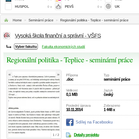
HUSPOL
PEVŠ
UK
0 x
0 x
Home
»
Seminární práce
»
Regionální politika - Teplice - seminární práce
Vysoká škola finanční a správní - VŠFS
Fakulta ekonomických studií
Regionální politika - Teplice - seminární práce
«
»
Přípona
Typ
.doc
seminární práce
Velikost
Jazyk
0,1 MB
český
Poslední úprava
Zobrazeno
10.11.2014
1 448 x
Sdílej na Facebooku
Detaily projektu
1 / 2