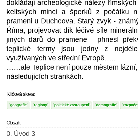
dokládají archeologické nálezy římských 
keltských mincí a šperků z počátku 
prameni u Duchcova. Starý zvyk - znám
Říma, projevovat dík léčivé síle minerál
jiných darů do pramene - přinesl přek
teplické termy jsou jedny z nejdél
využívaných ve střední Evropě…..
……ale Teplice není pouze městem lázní,
následujících stránkách.
Klíčová slova:
geografie
regiony
politické zastoupení
demografie
rozpoče
Obsah:
0. Úvod 3