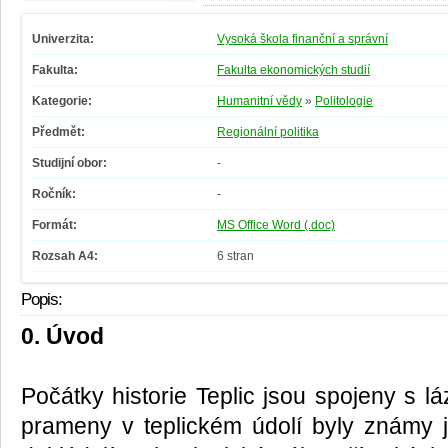
Univerzita:
Vysoká škola finanční a správní
Fakulta:
Fakulta ekonomických studií
Kategorie:
Humanitní vědy
»
Politologie
Předmět:
Regionální politika
Studijní obor:
-
Ročník:
-
Formát:
MS Office Word (.doc)
Rozsah A4:
6 stran
Popis:
0. Úvod
Počátky historie Teplic jsou spojeny s 
prameny v teplickém údolí byly známy ji