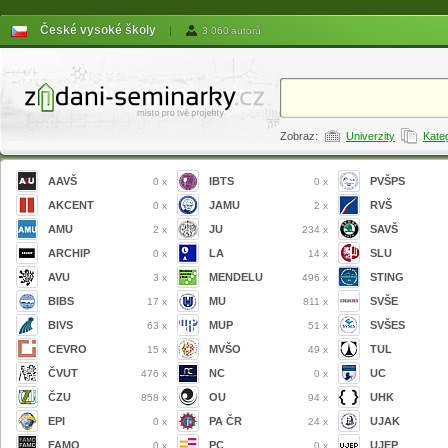
České vysoké školy
|
3 060 autorů
Zobraz:
Univerzity
Kate
AAVŠ
IBTS
PVŠPS
0 x
0 x
AKCENT
JAMU
RVŠ
0 x
2 x
AMU
JU
SAVŠ
2 x
234 x
ARCHIP
LA
SLU
0 x
14 x
AVU
MENDELU
STING
3 x
496 x
BIBS
MU
SVŠE
17 x
811 x
BIVS
MUP
SVŠES
63 x
51 x
CEVRO
MVŠO
TUL
15 x
49 x
ČVUT
NC
UC
476 x
0 x
ČZU
OU
UHK
858 x
94 x
EPI
PA ČR
UJAK
0 x
24 x
FAMO
PC
UJEP
0 x
0 x