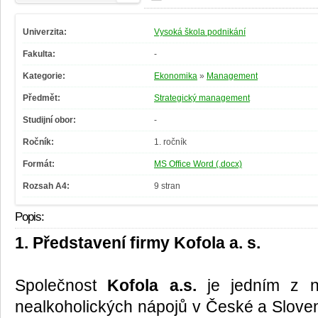
Univerzita:
Vysoká škola podnikání
Fakulta:
-
Kategorie:
Ekonomika
»
Management
Předmět:
Strategický management
Studijní obor:
-
Ročník:
1. ročník
Formát:
MS Office Word (.docx)
Rozsah A4:
9 stran
Popis:
1. Představení firmy Kofola a. s.
Společnost
Kofola a.s.
je jedním z n
nealkoholických nápojů v České a Sloven