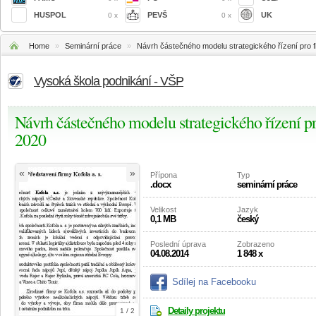
HUSPOL
PEVŠ
UK
0 x
0 x
Home
»
Seminární práce
»
Návrh částečného modelu strategického řízení pro fi
Vysoká škola podnikání - VŠP
Návrh částečného modelu strategického řízení pro
2020
«
»
Přípona
Typ
.docx
seminární práce
Velikost
Jazyk
0,1 MB
český
Poslední úprava
Zobrazeno
04.08.2014
1 848 x
Sdílej na Facebooku
Detaily projektu
1 / 2