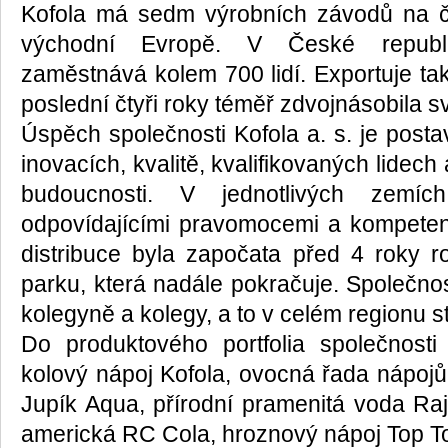
Kofola má sedm výrobních závodů na čt
východní Evropě. V České republi
zaměstnává kolem 700 lidí. Exportuje ta
poslední čtyři roky téměř zdvojnásobila sv
Úspěch společnosti Kofola a. s. je post
inovacích, kvalitě, kvalifikovaných lidech
budoucnosti. V jednotlivých zemí
odpovídajícími pravomocemi a kompetence
distribuce byla započata před 4 roky 
parku, která nadále pokračuje. Společnos
kolegyně a kolegy, a to v celém regionu s
Do produktového portfolia společnosti 
kolový nápoj Kofola, ovocná řada nápojů
Jupík Aqua, přírodní pramenitá voda Raj
americká RC Cola, hroznový nápoj Top Top