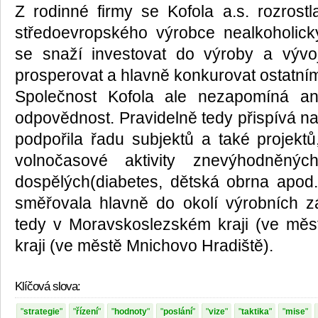
Z rodinné firmy se Kofola a.s. rozros
středoevropského výrobce nealkoholick
se snaží investovat do výroby a vývo
prosperovat a hlavně konkurovat ostatní
Společnost Kofola ale nezapomíná a
odpovědnost. Pravidelně tedy přispívá na
podpořila řadu subjektů a také projektů
volnočasové aktivity znevýhodněnýc
dospělých(diabetes, dětská obrna apod
směřovala hlavně do okolí výrobních z
tedy v Moravskoslezském kraji (ve měs
kraji (ve městě Mnichovo Hradiště).
Klíčová slova:
strategie
řízení
hodnoty
poslání
vize
taktika
mise