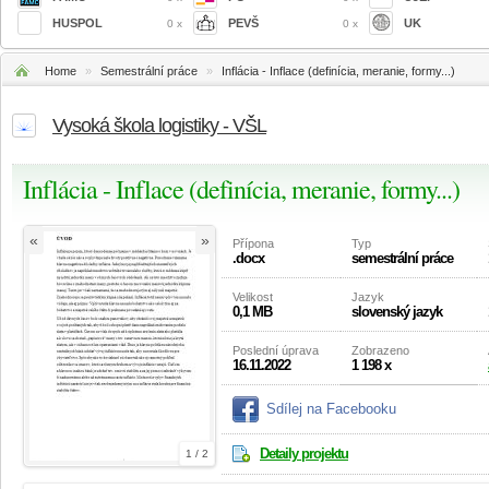
HUSPOL
PEVŠ
UK
0 x
0 x
Home
»
Semestrální práce
»
Inflácia - Inflace (definícia, meranie, formy...)
Vysoká škola logistiky - VŠL
Inflácia - Inflace (definícia, meranie, formy...)
«
»
Přípona
Typ
.docx
semestrální práce
Velikost
Jazyk
0,1 MB
slovenský jazyk
Poslední úprava
Zobrazeno
16.11.2022
1 198 x
Sdílej na Facebooku
Detaily projektu
1 / 2