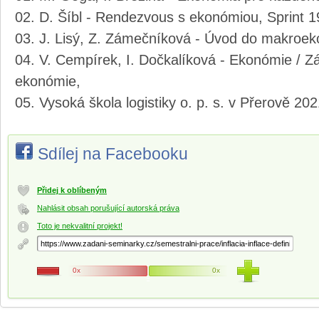
D. Šíbl - Rendezvous s ekonómiou, Sprint 
J. Lisý, Z. Zámečníková - Úvod do makroe
V. Cempírek, I. Dočkalíková - Ekonómie / Z
ekonómie,
Vysoká škola logistiky o. p. s. v Přerově 20
Sdílej na Facebooku
Přidej k oblíbeným
Nahlásit obsah porušující autorská práva
Toto je nekvalitní projekt!
0x
0x