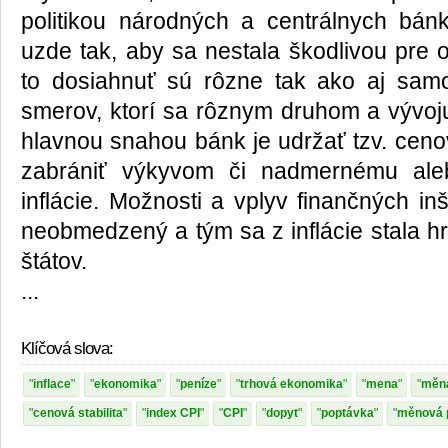
politikou národných a centrálnych bánk
uzde tak, aby sa nestala škodlivou pre 
to dosiahnuť sú rôzne tak ako aj sam
smerov, ktorí sa rôznym druhom a vývoju
hlavnou snahou bánk je udržať tzv. cenov
zabrániť výkyvom či nadmernému ale
inflácie. Možnosti a vplyv finančných inšt
neobmedzený a tým sa z inflácie stala hr
štátov.
...
Klíčová slova:
inflace
ekonomika
peníze
trhová ekonomika
mena
měn
cenová stabilita
index CPI
CPI
dopyt
poptávka
měnová p