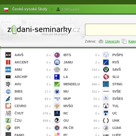
České vysoké školy
|
3 060 autorů
Zobraz:
Univerzity
Kate
AAVŠ
IBTS
PVŠPS
0 x
0 x
AKCENT
JAMU
RVŠ
0 x
2 x
AMU
JU
SAVŠ
2 x
234 x
ARCHIP
LA
SLU
0 x
14 x
AVU
MENDELU
STING
3 x
496 x
BIBS
MU
SVŠE
17 x
811 x
BIVS
MUP
SVŠES
63 x
51 x
CEVRO
MVŠO
TUL
15 x
49 x
ČVUT
NC
UC
476 x
0 x
ČZU
OU
UHK
858 x
94 x
EPI
PA ČR
UJAK
0 x
24 x
FAMO
PC
UJEP
0 x
0 x