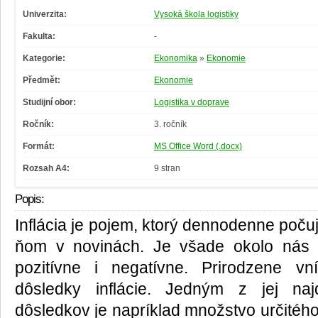
Univerzita:
Vysoká škola logistiky
Fakulta:
-
Kategorie:
Ekonomika
»
Ekonomie
Předmět:
Ekonomie
Studijní obor:
Logistika v doprave
Ročník:
3. ročník
Formát:
MS Office Word (.docx)
Rozsah A4:
9 stran
Popis:
Inflácia je pojem, ktorý dennodenne poč
ňom v novinách. Je všade okolo nás 
pozitívne i negatívne. Prirodzene v
dôsledky inflácie. Jedným z jej najd
dôsledkov je napríklad množstvo určitého