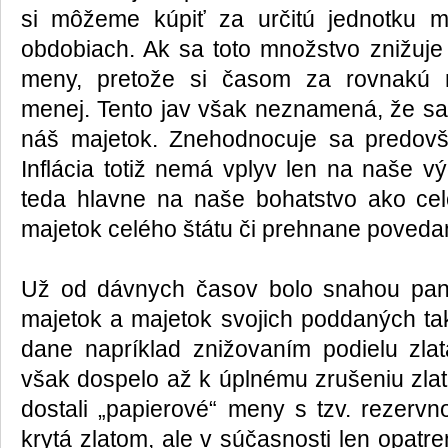
si môžeme kúpiť za určitú jednotku 
obdobiach. Ak sa toto množstvo znižuj
meny, pretože si časom za rovnakú 
menej. Tento jav však neznamená, že sa
náš majetok. Znehodnocuje sa predovš
Inflácia totiž nemá vplyv len na naše vý
teda hlavne na naše bohatstvo ako cel
majetok celého štátu či prehnane povedan
Už od dávnych časov bolo snahou panov
majetok a majetok svojich poddaných tak,
dane napríklad znižovaním podielu zla
však dospelo až k úplnému zrušeniu zlata
dostali „papierové“ meny s tzv. rezervn
krytá zlatom, ale v súčasnosti len opatr