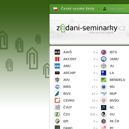
České vysoké školy
|
3 060 autorů
AAVŠ
IBTS
0 x
AKCENT
JAMU
0 x
AMU
JU
2 x
ARCHIP
LA
0 x
AVU
MENDELU
3 x
BIBS
MU
17 x
BIVS
MUP
63 x
CEVRO
MVŠO
15 x
ČVUT
NC
476 x
ČZU
OU
858 x
EPI
PA ČR
0 x
FAMO
PC
0 x