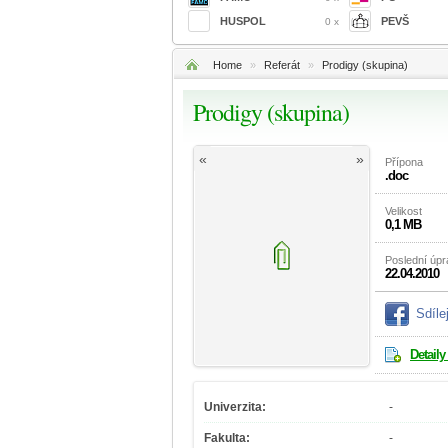
HUSPOL
PEVŠ
0 x
Home
»
Referát
»
Prodigy (skupina)
Prodigy (skupina)
«
»
Přípona
.doc
Velikost
0,1 MB
Poslední úp
22.04.2010
Sdíle
Detaily
Univerzita:
-
Fakulta:
-