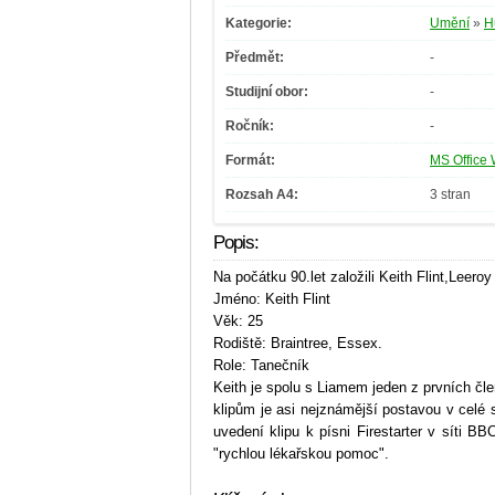
Kategorie:
Umění
»
H
Předmět:
-
Studijní obor:
-
Ročník:
-
Formát:
MS Office 
Rozsah A4:
3 stran
Popis:
Na počátku 90.let založili Keith Flint,Leero
Jméno: Keith Flint
Věk: 25
Rodiště: Braintree, Essex.
Role: Tanečník
Keith je spolu s Liamem jeden z prvních čl
klipům je asi nejznámější postavou v celé 
uvedení klipu k písni Firestarter v síti BB
"rychlou lékařskou pomoc".