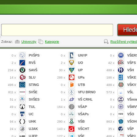
Hled
Zobraz:
Univerzity
Kategorie
Rozšířené vyhled
PVŠPS
UNYP
VŠER
0 x
0 x
0 x
RVŠ
UO
VŠFS
2 x
2 x
42 x
SAVŠ
UP
VŠH
234 x
30 x
488 x
SLU
UPa
VŠKE
14 x
286 x
186 x
STING
UTB
VŠKV
496 x
0 x
488 x
SVŠE
VFU BRNO
VŠL
811 x
0 x
573 x
SVŠES
VŠ CRHL
VŠmi
51 x
1 x
0 x
TUL
VŠAP
VŠMVV
49 x
164 x
3 x
UC
VŠAPs
VŠO
0 x
0 x
0 x
UHK
VŠB
VŠOH
94 x
290 x
863 x
UJAK
VŠCHT
VŠP
24 x
143 x
35 x
UJEP
VŠE
VŠPJ
0 x
127 x
466 x