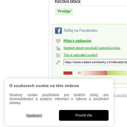
Klíčová slova:
Prodigy
Sdílej na Facebooku
Přidej k oblíbeným
Nahlásit obsah porušující autorská práva
Toto je nekvalitní projekt!
0x
O souborech cookie na této stránce
Soubory cookie používáme pro funkční účely, pro
Úvod
Mobilní verze
FAQ - Manuál
Podmínky použív
shromažďování a analýzu informací o výkonu a používání
stránky.
Nastavení
Povolit vše