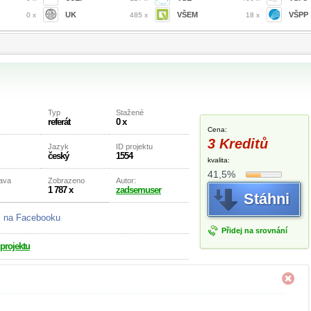
UK
VŠEM
VŠPP
0 x
485 x
18 x
Typ
Stažené
referát
0 x
Cena:
3 Kreditů
Jazyk
ID projektu
český
1554
kvalita:
41,5%
rava
Zobrazeno
Autor:
1 787 x
zadsemuser
Stáhni
j na Facebooku
Přidej na srovnání
 projektu