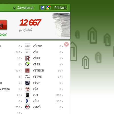
Zaregistruj
Přihlásit
12 667
ej
projektů
ávání
S
VŠPSV
0 x
0 x
VŠR
248 x
0 x
VŠRR
16 x
1 x
VŠSS
0 x
2 x
VŠTECB
417 x
50 x
VŠTVS
5 x
17 x
ep
VŠUP
3 x
0 x
 Praha
VŠZ
0 x
0 x
VUT
23 x
1110 x
ZČU
0 x
532 x
ZMVŠ
353 x
0 x
17 x