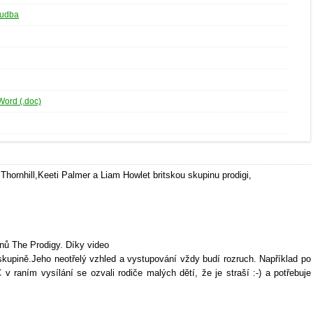
udba
Word (.doc)
y Thornhill,Keeti Palmer a Liam Howlet britskou skupinu prodigi,
enů The Prodigy. Díky video
skupině.Jeho neotřelý vzhled a vystupování vždy budí rozruch. Například po
C v raním vysílání se ozvali rodiče malých dětí, že je straší :-) a potřebuje