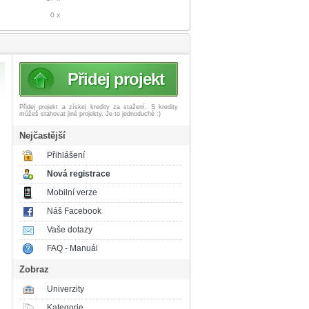
0 x
Přidej projekt
Přidej projekt a získej
kredity za stažení. S kredity
můžeš stahovat jiné projekty. Je to jednoduché :)
Nejčastější
Přihlášení
Nová registrace
Mobilní verze
Náš Facebook
Vaše dotazy
FAQ - Manuál
Zobraz
Univerzity
Kategorie