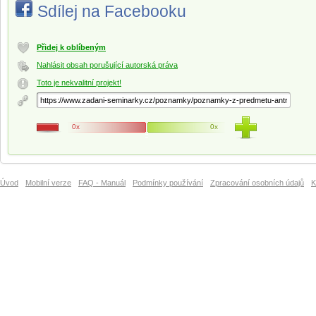
Sdílej na Facebooku
Přidej k oblíbeným
Nahlásit obsah porušující autorská práva
Toto je nekvalitní projekt!
0x
0x
Úvod
Mobilní verze
FAQ - Manuál
Podmínky používání
Zpracování osobních údajů
K