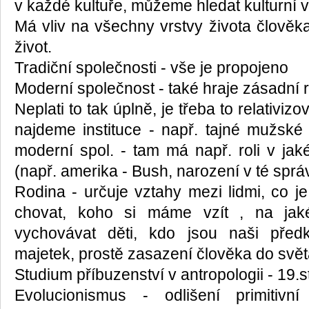
v každé kultuře, můžeme hledat kulturní 
Má vliv na všechny vrstvy života člověka
život.
Tradiční společnosti - vše je propojeno
Moderní společnost - také hraje zásadní r
Neplati to tak úplně, je třeba to relativizov
najdeme instituce - např. tajné mužské
moderní spol. - tam má např. roli v jak
(např. amerika - Bush, narození v té sprá
Rodina - určuje vztahy mezi lidmi, co je
chovat, koho si máme vzít , na jak
vychovávat děti, kdo jsou naši předk
majetek, prostě zasazení člověka do svě
Studium příbuzenství v antropologii - 19.s
Evolucionismus - odlišení primitivn