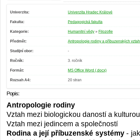
Univerzita:
Univerzita Hradec Králové
Fakulta:
Pedagogická fakulta
Kategorie:
Humanitní vědy
»
Filozofie
Předmět:
Antropologie rodiny a příbuzenských vzta
Studijní obor:
-
Ročník:
3. ročník
Formát:
MS Office Word (.docx)
Rozsah A4:
20 stran
Popis:
Antropologie rodiny
Vztah mezi biologickou daností a kulturou
Vztah mezi jedincem a společností
Rodina a její příbuzenské systémy
- ja