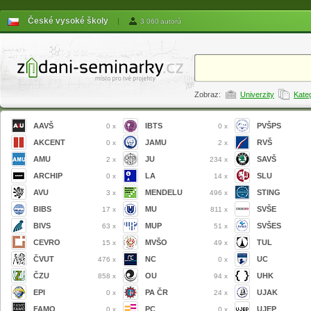
České vysoké školy
|
3 060 autorů
Zobraz:
Univerzity
Kate
AAVŠ
IBTS
PVŠPS
0 x
0 x
AKCENT
JAMU
RVŠ
0 x
2 x
AMU
JU
SAVŠ
2 x
234 x
ARCHIP
LA
SLU
0 x
14 x
AVU
MENDELU
STING
3 x
496 x
BIBS
MU
SVŠE
17 x
811 x
BIVS
MUP
SVŠES
63 x
51 x
CEVRO
MVŠO
TUL
15 x
49 x
ČVUT
NC
UC
476 x
0 x
ČZU
OU
UHK
858 x
94 x
EPI
PA ČR
UJAK
0 x
24 x
FAMO
PC
UJEP
0 x
0 x