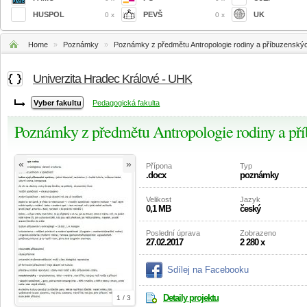
HUSPOL
PEVŠ
UK
0 x
0 x
Home
»
Poznámky
»
Poznámky z předmětu Antropologie rodiny a příbuzenský
Univerzita Hradec Králové - UHK
Pedagogická fakulta
Poznámky z předmětu Antropologie rodiny a př
«
»
Přípona
Typ
.docx
poznámky
Velikost
Jazyk
0,1 MB
český
Poslední úprava
Zobrazeno
27.02.2017
2 280 x
Sdílej na Facebooku
Detaily projektu
1 / 3