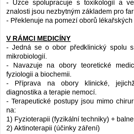
- Úzce spolupracuje s toxikologií a vete
znalosti jsou nezbytným základem pro far
- Překlenuje na pomezí oborů lékařských
V RÁMCI MEDICÍNY
- Jedná se o obor předklinický spolu s p
mikrobiologií.
- Navazuje na obory teoretické medicín
fyziologii a biochemii.
- Příprava na obory klinické, jejic
diagnostika a terapie nemocí.
- Terapeutické postupy jsou mimo chiru
na:
1) Fyzioterapii (fyzikální techniky) + balne
2) Aktinoterapii (účinky záření)