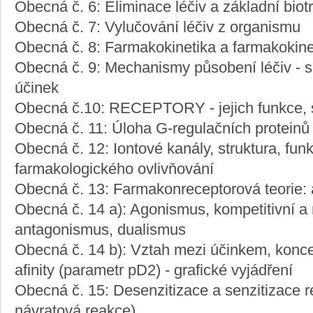
Obecná č. 6: Eliminace léčiv a základní bio
Obecná č. 7: Vylučování léčiv z organismu
Obecná č. 8: Farmakokinetika a farmakokine
Obecná č. 9: Mechanismy působení léčiv - sp
účinek
Obecná č.10: RECEPTORY - jejich funkce, st
Obecná č. 11: Úloha G-regulačních proteinů
Obecná č. 12: Iontové kanály, struktura, fun
farmakologického ovlivňování
Obecná č. 13: Farmakonreceptorová teorie: afi
Obecná č. 14 a): Agonismus, kompetitivní a 
antagonismus, dualismus
Obecná č. 14 b): Vztah mezi účinkem, konce
afinity (parametr pD2) - grafické vyjádření
Obecná č. 15: Desenzitizace a senzitizace 
návratová reakce)