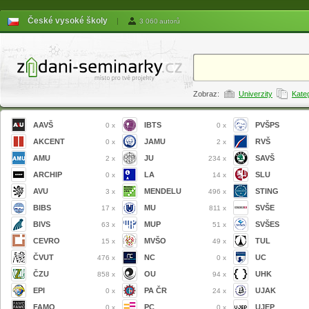
České vysoké školy
|
3 060 autorů
Zobraz:
Univerzity
Kate
AAVŠ
IBTS
PVŠPS
0 x
0 x
AKCENT
JAMU
RVŠ
0 x
2 x
AMU
JU
SAVŠ
2 x
234 x
ARCHIP
LA
SLU
0 x
14 x
AVU
MENDELU
STING
3 x
496 x
BIBS
MU
SVŠE
17 x
811 x
BIVS
MUP
SVŠES
63 x
51 x
CEVRO
MVŠO
TUL
15 x
49 x
ČVUT
NC
UC
476 x
0 x
ČZU
OU
UHK
858 x
94 x
EPI
PA ČR
UJAK
0 x
24 x
FAMO
PC
UJEP
0 x
0 x