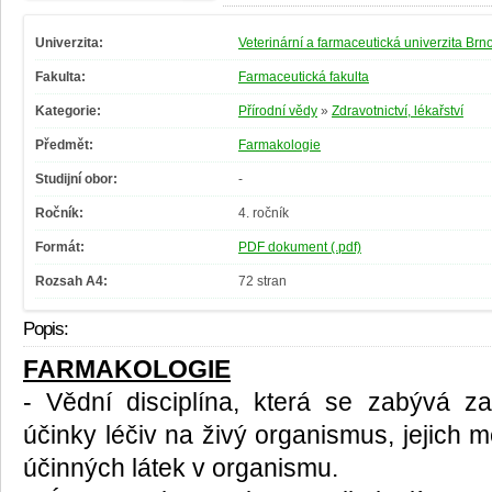
Univerzita:
Veterinární a farmaceutická univerzita Brn
Fakulta:
Farmaceutická fakulta
Kategorie:
Přírodní vědy
»
Zdravotnictví, lékařství
Předmět:
Farmakologie
Studijní obor:
-
Ročník:
4. ročník
Formát:
PDF dokument (.pdf)
Rozsah A4:
72 stran
Popis:
FARMAKOLOGIE
- Vědní disciplína, která se zabývá z
účinky léčiv na živý organismus, jejich
účinných látek v organismu.