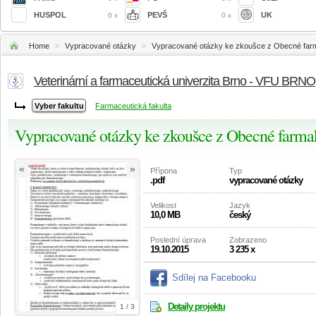
HUSPOL
PEVŠ
UK
0 x
0 x
Home
»
Vypracované otázky
»
Vypracované otázky ke zkoušce z Obecné far
Veterinární a farmaceutická univerzita Brno - VFU BRNO
Farmaceutická fakulta
Vypracované otázky ke zkoušce z Obecné farma
«
»
Přípona
Typ
.pdf
vypracované otázky
Velikost
Jazyk
10,0 MB
český
Poslední úprava
Zobrazeno
19.10.2015
3 235 x
Sdílej na Facebooku
Detaily projektu
1 / 3