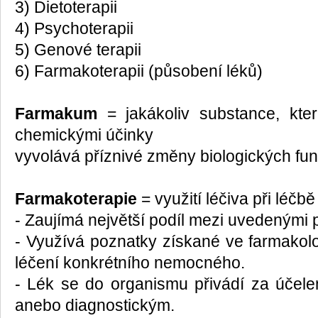
3) Dietoterapii
4) Psychoterapii
5) Genové terapii
6) Farmakoterapii (působení léků)
Farmakum
= jakákoliv substance, kter
chemickými účinky
vyvolává příznivé změny biologických fu
Farmakoterapie
= využití léčiva při léč
- Zaujímá největší podíl mezi uvedenými 
- Využívá poznatky získané ve farmakolo
léčení konkrétního nemocného.
- Lék se do organismu přivádí za účel
anebo diagnostickým.