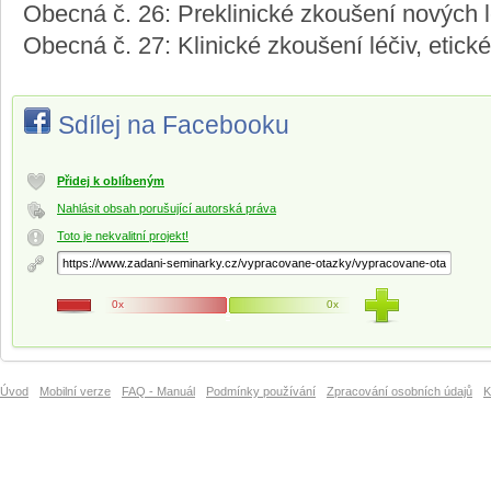
Obecná č. 26: Preklinické zkoušení nových l
Obecná č. 27: Klinické zkoušení léčiv, etick
Sdílej na Facebooku
Přidej k oblíbeným
Nahlásit obsah porušující autorská práva
Toto je nekvalitní projekt!
0x
0x
Úvod
Mobilní verze
FAQ - Manuál
Podmínky používání
Zpracování osobních údajů
K