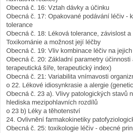
Obecná č. 16: Vztah dávky a účinku
Obecná č. 17: Opakované podávání léčiv - k
tolerance
Obecná č. 18: Léková tolerance, závislost a 
Toxikománie a možnost její léčby
Obecná č. 19: Vliv kombinace léčiv na jejich
Obecná č. 20: Základní parametry účinnosti a 
terapeutická šíře, terapeutický index)
Obecná č. 21: Variabilita vnímavosti organiz
o 22. Lékové idiosynkrasie a alergie (genet
Obecná č. 23 a). Vlivy patologických stavů n
hlediska mezipohlavních rozdílů
o 23 b) Léky a těhotenství
24. Ovlivnění farmakokinetiky patofyziologic
Obecná č. 25: toxikologie léčiv - obecné prin