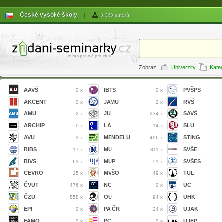
České vysoké školy
|
3 060 autorů
Zobraz:
Univerzity
Kate
AAVŠ
IBTS
PVŠPS
0 x
0 x
AKCENT
JAMU
RVŠ
0 x
2 x
AMU
JU
SAVŠ
2 x
234 x
ARCHIP
LA
SLU
0 x
14 x
AVU
MENDELU
STING
3 x
496 x
BIBS
MU
SVŠE
17 x
811 x
BIVS
MUP
SVŠES
63 x
51 x
CEVRO
MVŠO
TUL
15 x
49 x
ČVUT
NC
UC
476 x
0 x
ČZU
OU
UHK
858 x
94 x
EPI
PA ČR
UJAK
0 x
24 x
FAMO
PC
UJEP
0 x
0 x