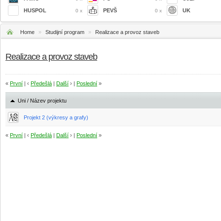
HUSPOL
PEVŠ
UK
0 x
0 x
Home
»
Studijní program
»
Realizace a provoz staveb
Realizace a provoz staveb
«
První
| ‹
Předešlá
|
Další
› |
Poslední
»
Uni / Název projektu
Projekt 2 (výkresy a grafy)
«
První
| ‹
Předešlá
|
Další
› |
Poslední
»