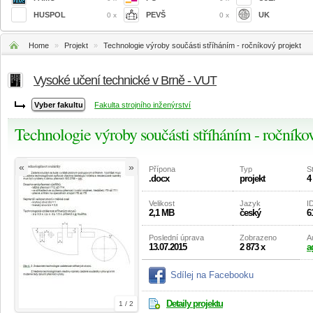
HUSPOL
PEVŠ
UK
0 x
0 x
Home
»
Projekt
»
Technologie výroby součásti stříháním - ročníkový projekt
Vysoké učení technické v Brně - VUT
Fakulta strojního inženýrství
Technologie výroby součásti stříháním - ročníko
«
»
Přípona
Typ
S
.docx
projekt
4
Velikost
Jazyk
I
2,1 MB
český
6
Poslední úprava
Zobrazeno
A
13.07.2015
2 873 x
a
Sdílej na Facebooku
Detaily projektu
1 / 2