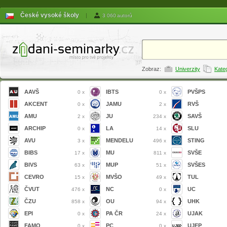
České vysoké školy
|
3 060 autorů
Zobraz:
Univerzity
Kate
AAVŠ
IBTS
PVŠPS
0 x
0 x
AKCENT
JAMU
RVŠ
0 x
2 x
AMU
JU
SAVŠ
2 x
234 x
ARCHIP
LA
SLU
0 x
14 x
AVU
MENDELU
STING
3 x
496 x
BIBS
MU
SVŠE
17 x
811 x
BIVS
MUP
SVŠES
63 x
51 x
CEVRO
MVŠO
TUL
15 x
49 x
ČVUT
NC
UC
476 x
0 x
ČZU
OU
UHK
858 x
94 x
EPI
PA ČR
UJAK
0 x
24 x
FAMO
PC
UJEP
0 x
0 x