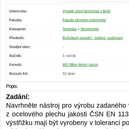
Univerzita:
Vysoké učení technické v Brně
Fakulta:
Fakulta strojního inženýrství
Kategorie:
Technika
»
Strojírenství
Předmět:
Ročníkový projekt I - tváření, svařovaní
Studijní obor:
-
Ročník:
3. ročník
Formát:
MS Office Word (.docx)
Rozsah A4:
32 stran
Popis:
Zadání:
Navrhněte nástroj pro výrobu zadaného v
z ocelového plechu jakosti ČSN EN 113
výstřižku mají být vyrobeny v toleranci 