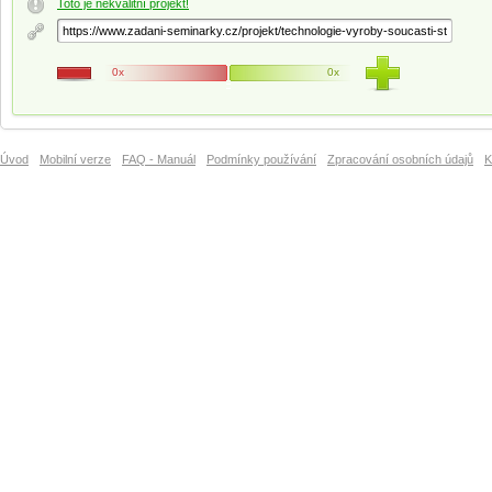
Toto je nekvalitní projekt!
0x
0x
Úvod
Mobilní verze
FAQ - Manuál
Podmínky používání
Zpracování osobních údajů
K