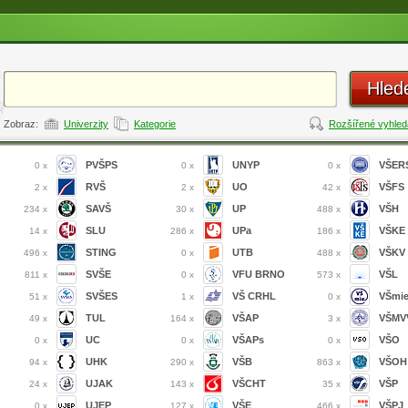
Hled
Zobraz:
Univerzity
Kategorie
Rozšířené vyhled
PVŠPS
UNYP
VŠER
0 x
0 x
0 x
RVŠ
UO
VŠFS
2 x
2 x
42 x
SAVŠ
UP
VŠH
234 x
30 x
488 x
SLU
UPa
VŠKE
14 x
286 x
186 x
STING
UTB
VŠKV
496 x
0 x
488 x
SVŠE
VFU BRNO
VŠL
811 x
0 x
573 x
SVŠES
VŠ CRHL
VŠmi
51 x
1 x
0 x
TUL
VŠAP
VŠMVV
49 x
164 x
3 x
UC
VŠAPs
VŠO
0 x
0 x
0 x
UHK
VŠB
VŠOH
94 x
290 x
863 x
UJAK
VŠCHT
VŠP
24 x
143 x
35 x
UJEP
VŠE
VŠPJ
0 x
127 x
466 x