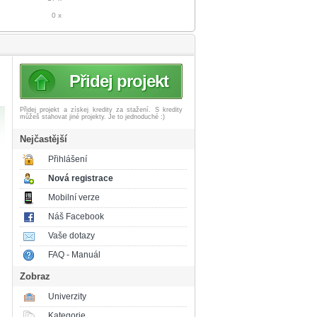
0 x
Přidej projekt
Přidej projekt a získej
kredity za stažení. S kredity
můžeš stahovat jiné projekty. Je to jednoduché :)
Nejčastější
Přihlášení
Nová registrace
Mobilní verze
Náš Facebook
Vaše dotazy
FAQ - Manuál
Zobraz
Univerzity
Kategorie