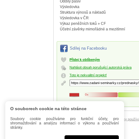
Oddíly pasiv
Výsledovka
Struktura výnosů a nákladů
Výsledovka v ČR
Výkaz peněžních toků » CF
Účetní závěrky mimořádné a mezitímní
Sdílej na Facebooku
Přidej k oblíbeným
Nahlásit obsah porušující autorská práva
Toto je nekvalitní projekt!
0x
O souborech cookie na této stránce
Soubory cookie používáme pro funkční účely, pro
Úvod
Mobilní verze
FAQ - Manuál
Podmínky použív
shromažďování a analýzu informací o výkonu a používání
stránky.