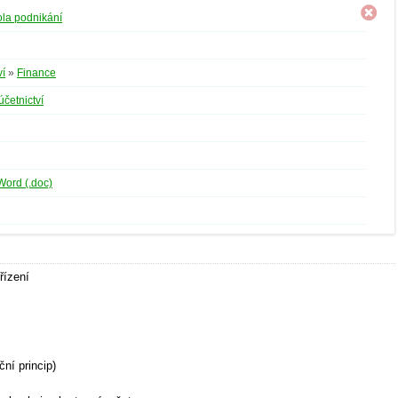
la podnikání
ví
»
Finance
účetnictví
Word (.doc)
řízení
ní princip)