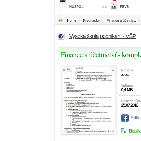
HUSPOL
PEVŠ
0 x
Home
»
Přednášky
»
Finance a účetnictví 
Vysoká škola podnikání - VŠP
Finance a účetnictví - kompl
«
»
Přípona
.doc
Velikost
0,4 MB
Poslední úp
25.07.2016
Sdíle
Detaily
1 / 3