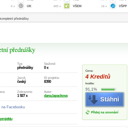
UK
VŠEM
VŠPP
0 x
485 x
18 x
- kompletní přednášky
etní přednášky
Typ
Stažené
přednášky
0 x
Cena:
4 Kreditů
Jazyk
ID projektu
český
8390
kvalita:
91,1%
rava
Zobrazeno
Autor:
1 927 x
dana.lapackova
Stáhni
j na Facebooku
Přidej na srovnání
 projektu