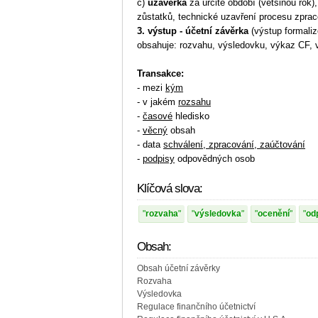
c)
uzávěrka
za určité období (většinou rok)
zůstatků, technické uzavření procesu zpra
3. výstup - účetní závěrka
(výstup formali
obsahuje: rozvahu, výsledovku, výkaz CF
Transakce:
- mezi
kým
- v jakém
rozsahu
-
časové
hledisko
-
věcný
obsah
- data
schválení, zpracování, zaúčtování
-
podpisy
odpovědných osob
Klíčová slova:
rozvaha
výsledovka
ocenění
od
Obsah:
Obsah účetní závěrky
Rozvaha
Výsledovka
Regulace finančního účetnictví