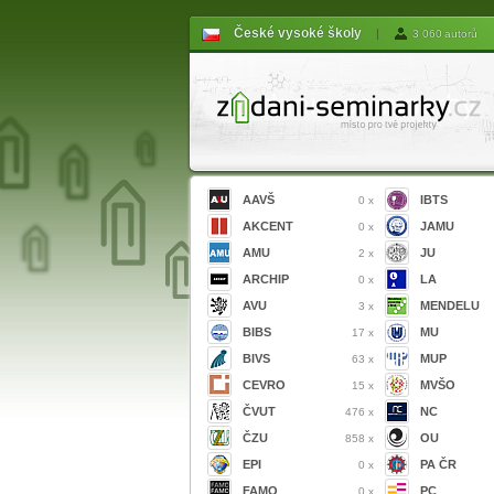
České vysoké školy
|
3 060 autorů
AAVŠ
IBTS
0 x
AKCENT
JAMU
0 x
AMU
JU
2 x
ARCHIP
LA
0 x
AVU
MENDELU
3 x
BIBS
MU
17 x
BIVS
MUP
63 x
CEVRO
MVŠO
15 x
ČVUT
NC
476 x
ČZU
OU
858 x
EPI
PA ČR
0 x
FAMO
PC
0 x