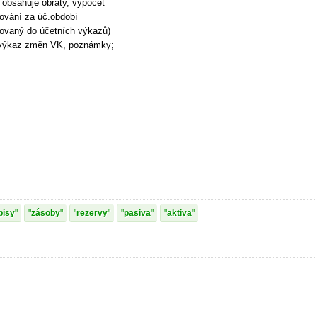
, obsahuje obraty, výpočet
cování za úč.období
zovaný do účetních výkazů)
, výkaz změn VK, poznámky;
pisy
zásoby
rezervy
pasiva
aktiva