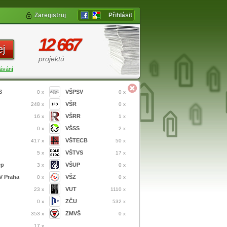
Zaregistruj
Přihlásit
12 667
ej
projektů
ávání
S
VŠPSV
0 x
0 x
VŠR
248 x
0 x
VŠRR
16 x
1 x
VŠSS
0 x
2 x
VŠTECB
417 x
50 x
VŠTVS
5 x
17 x
ep
VŠUP
3 x
0 x
 Praha
VŠZ
0 x
0 x
VUT
23 x
1110 x
ZČU
0 x
532 x
ZMVŠ
353 x
0 x
17 x