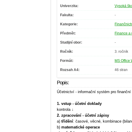
Univerzita:
Vysoká ško
Fakulta:
-
Kategorie:
Finančnict
Předmět:
Finance a 
Studijní obor:
-
Ročník:
3. ročník
Formát:
MS Office 
Rozsah A4:
46 stran
Popis:
Účetnictví - informační systém pro finanční 
1. vstup - účetní doklady
kontrola ↓
2. zpracování - účetní zápisy
a)
třídění
: časové, věcné, kombinace (bilanč
b)
matematické operace