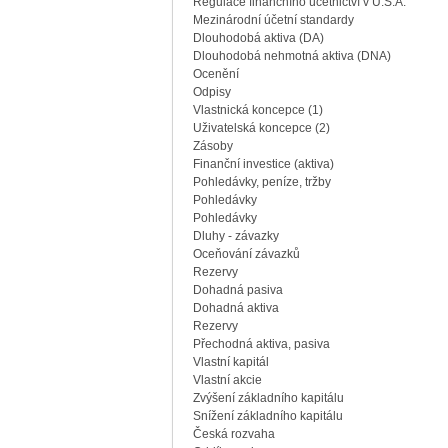
Regulace finančního účetnictví v U.S.A.
Mezinárodní účetní standardy
Dlouhodobá aktiva (DA)
Dlouhodobá nehmotná aktiva (DNA)
Ocenění
Odpisy
Vlastnická koncepce (1)
Uživatelská koncepce (2)
Zásoby
Finanční investice (aktiva)
Pohledávky, peníze, tržby
Pohledávky
Pohledávky
Dluhy - závazky
Oceňování závazků
Rezervy
Dohadná pasiva
Dohadná aktiva
Rezervy
Přechodná aktiva, pasiva
Vlastní kapitál
Vlastní akcie
Zvýšení základního kapitálu
Snížení základního kapitálu
Česká rozvaha