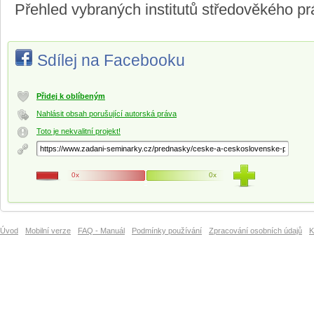
Přehled vybraných institutů středověkého p
Sdílej na Facebooku
Přidej k oblíbeným
Nahlásit obsah porušující autorská práva
Toto je nekvalitní projekt!
0x
0x
Úvod
Mobilní verze
FAQ - Manuál
Podmínky používání
Zpracování osobních údajů
K