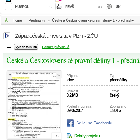
HUSPOL
PEVŠ
UK
0 x
0 x
Home
»
Přednášky
»
České a Československé právní dějiny 1 - přednášky
Západočeská univerzita v Plzni - ZČU
Fakulta právnická
České a Československé právní dějiny 1 - předn
«
»
Přípona
Typ
.doc
přednášky
Velikost
Jazyk
0,2 MB
český
Poslední úprava
Zobrazeno
09.06.2014
1 804 x
Sdílej na Facebooku
Detaily projektu
1 / 2