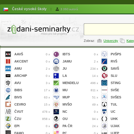
České vysoké školy
|
3 060 autorů
Zobraz:
Univerzity
Kate
AAVŠ
IBTS
PVŠPS
0 x
0 x
AKCENT
JAMU
RVŠ
0 x
2 x
AMU
JU
SAVŠ
2 x
234 x
ARCHIP
LA
SLU
0 x
14 x
AVU
MENDELU
STING
3 x
496 x
BIBS
MU
SVŠE
17 x
811 x
BIVS
MUP
SVŠES
63 x
51 x
CEVRO
MVŠO
TUL
15 x
49 x
ČVUT
NC
UC
476 x
0 x
ČZU
OU
UHK
858 x
94 x
EPI
PA ČR
UJAK
0 x
24 x
FAMO
PC
UJEP
0 x
0 x