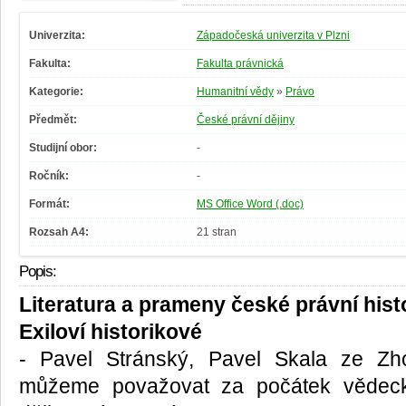
Univerzita:
Západočeská univerzita v Plzni
Fakulta:
Fakulta právnická
Kategorie:
Humanitní vědy
»
Právo
Předmět:
České právní dějiny
Studijní obor:
-
Ročník:
-
Formát:
MS Office Word (.doc)
Rozsah A4:
21 stran
Popis:
Literatura a prameny české právní histo
Exiloví historikové
- Pavel Stránský, Pavel Skala ze Zho
můžeme považovat za počátek vědeck