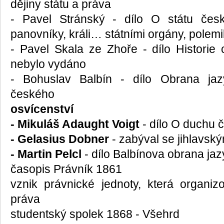
dějiny státu a práva
- Pavel Stránský - dílo O státu če
panovníky, králi… státními orgány, pole
- Pavel Skala ze Zhoře - dílo Historie 
nebylo vydáno
- Bohuslav Balbín - dílo Obrana jaz
českého
o
svícenství
- Mikuláš Adaught Voigt
- dílo O duchu 
- Gelasius Dobner
- zabýval se jihlavs
- Martin Pelcl
- dílo Balbínova obrana ja
časopis Právník 1861
vznik právnické jednoty, která organiz
práva
studentský spolek 1868 - Všehrd