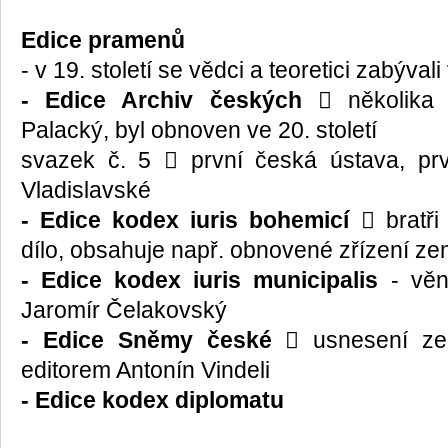
Edice pramenů
- v 19. století se vědci a teoretici zabýv
- Edice Archiv českých
 několika s
Palacký, byl obnoven ve 20. století
svazek č. 5  první česká ústava, pr
Vladislavské
- Edice kodex iuris bohemicí
 bratři
dílo, obsahuje např. obnovené zřízení z
- Edice kodex iuris municipalis
- věn
Jaromír Čelakovský
- Edice Sněmy české
 usnesení ze
editorem Antonín Vindeli
- Edice kodex diplomatu