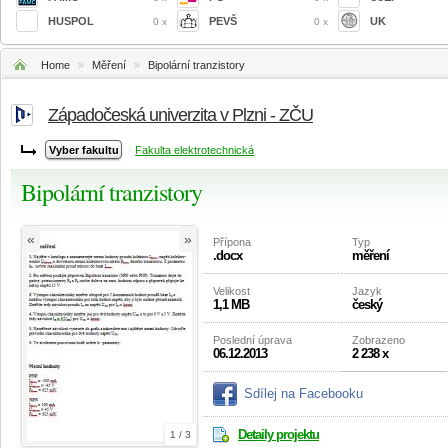
HUSPOL
PEVŠ
UK
0 x
0 x
Home
»
Měření
»
Bipolární tranzistory
Západočeská univerzita v Plzni - ZČU
Fakulta elektrotechnická
Bipolární tranzistory
«
»
Přípona
Typ
.docx
měření
Velikost
Jazyk
1,1 MB
český
Poslední úprava
Zobrazeno
06.12.2013
2 238 x
Sdílej na Facebooku
Detaily projektu
1 / 3