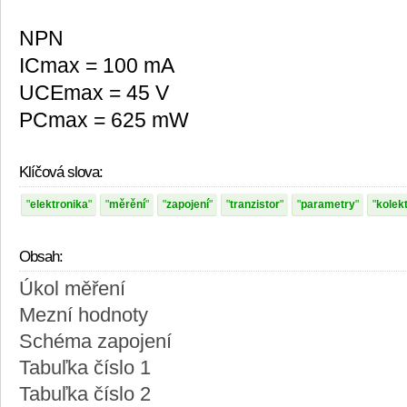
NPN
ICmax = 100 mA
UCEmax = 45 V
PCmax = 625 mW
Klíčová slova:
elektronika
měrění
zapojení
tranzistor
parametry
kolek
Obsah:
Úkol měření
Mezní hodnoty
Schéma zapojení
Tabuľka číslo 1
Tabuľka číslo 2