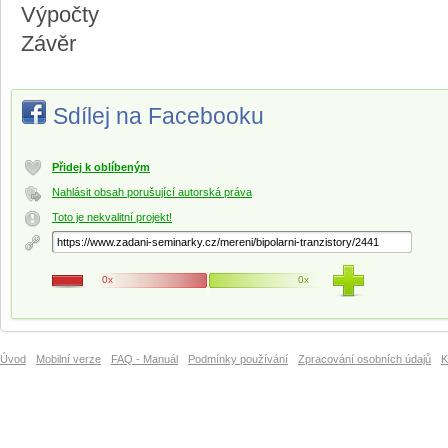
Výpočty
Závěr
Sdílej na Facebooku
Přidej k oblíbeným
Nahlásit obsah porušující autorská práva
Toto je nekvalitní projekt!
0x
0x
Úvod
Mobilní verze
FAQ - Manuál
Podmínky používání
Zpracování osobních údajů
K