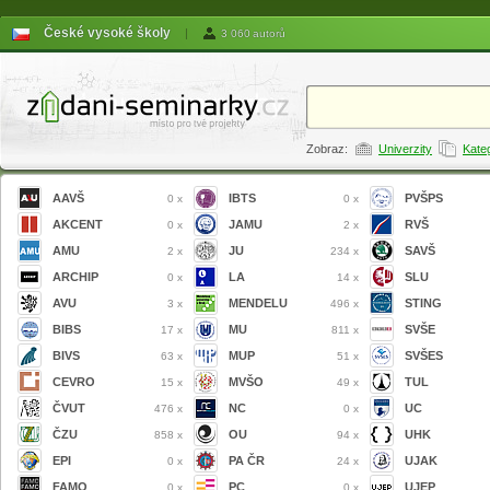
České vysoké školy
|
3 060 autorů
Zobraz:
Univerzity
Kate
AAVŠ
IBTS
PVŠPS
0 x
0 x
AKCENT
JAMU
RVŠ
0 x
2 x
AMU
JU
SAVŠ
2 x
234 x
ARCHIP
LA
SLU
0 x
14 x
AVU
MENDELU
STING
3 x
496 x
BIBS
MU
SVŠE
17 x
811 x
BIVS
MUP
SVŠES
63 x
51 x
CEVRO
MVŠO
TUL
15 x
49 x
ČVUT
NC
UC
476 x
0 x
ČZU
OU
UHK
858 x
94 x
EPI
PA ČR
UJAK
0 x
24 x
FAMO
PC
UJEP
0 x
0 x