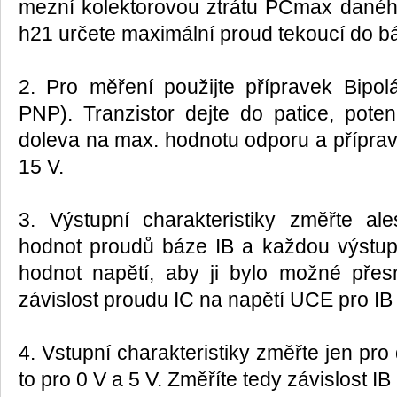
mezní kolektorovou ztrátu PCmax daného
h21 určete maximální proud tekoucí do b
2. Pro měření použijte přípravek Bipol
PNP). Tranzistor dejte do patice, pot
doleva na max. hodnotu odporu a příprave
15 V.
3. Výstupní charakteristiky změřte al
hodnot proudů báze IB a každou výstupní
hodnot napětí, aby ji bylo možné přesn
závislost proudu IC na napětí UCE pro IB 
4. Vstupní charakteristiky změřte jen pr
to pro 0 V a 5 V. Změříte tedy závislost I