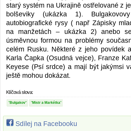
starý systém na Ukrajině ostřelované z j
bolševiky (ukázka 1). Bulgakovov
autobiografické rysy ( např Zápisky ml
na manžetách – ukázka 2) anebo se 
úsměvnou formou na problémy současn
celém Rusku. Některé z jeho povídek a
Karla Čapka (Osudná vejce), Franze Kafk
Keyese (Psí srdce) a mají být jakýmsi v
ještě mohou dokázat.
Klíčová slova:
Bulgakov
Mistr a Markétka
Sdílej na Facebooku