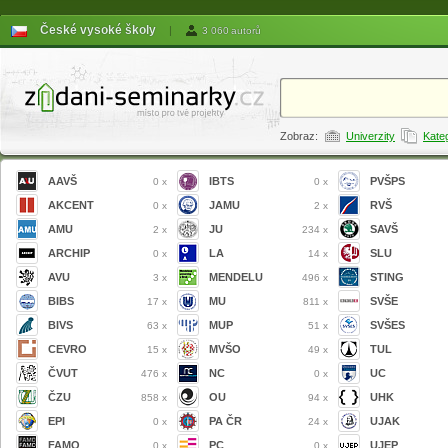
České vysoké školy
|
3 060 autorů
Zobraz:
Univerzity
Kate
AAVŠ
IBTS
PVŠPS
0 x
0 x
AKCENT
JAMU
RVŠ
0 x
2 x
AMU
JU
SAVŠ
2 x
234 x
ARCHIP
LA
SLU
0 x
14 x
AVU
MENDELU
STING
3 x
496 x
BIBS
MU
SVŠE
17 x
811 x
BIVS
MUP
SVŠES
63 x
51 x
CEVRO
MVŠO
TUL
15 x
49 x
ČVUT
NC
UC
476 x
0 x
ČZU
OU
UHK
858 x
94 x
EPI
PA ČR
UJAK
0 x
24 x
FAMO
PC
UJEP
0 x
0 x