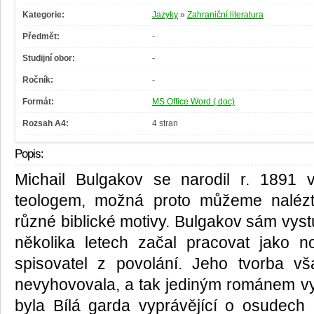
Kategorie:
Jazyky
»
Zahraniční literatura
Předmět:
-
Studijní obor:
-
Ročník:
-
Formát:
MS Office Word (.doc)
Rozsah A4:
4 stran
Popis:
Michail Bulgakov se narodil r. 1891
teologem, možná proto můžeme nalézt
různé biblické motivy. Bulgakov sám vyst
několika letech začal pracovat jako n
spisovatel z povolání. Jeho tvorba vš
nevyhovovala, a tak jediným románem v
byla Bílá garda vyprávějící o osudech m