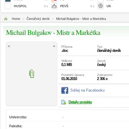
HUSPOL
PEVŠ
UK
0 x
0 x
Home
»
Čtenářský deník
»
Michail Bulgakov - Mistr a Markétka
Michail Bulgakov - Mistr a Markétka
«
»
Přípona
Typ
.doc
čtenářský deník
Velikost
Jazyk
0,1 MB
český
Poslední úprava
Zobrazeno
01.06.2010
2 306 x
Sdílej na Facebooku
Detaily projektu
Univerzita:
-
Fakulta:
-